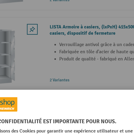
LISTA Armoire à casiers, (lxPxH) 415x5
casiers, dispositif de fermeture
Verrouillage antivol grâce à un cade
Fabriquée en tôle d'acier de haute qu
Produit de qualité - fabriqué en All
2 Variantes
LISTA Armoire à casiers, (lxPxH) 1 200x
casiers, dispositif de fermeture
Avec système de cadenas comme prot
Fabriquée en tôle d'acier de haute qu