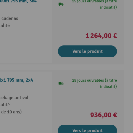
500x1 795 mm, 3x4
29 jours ouvrables (à titre
indicatif)
e cadenas
alité
1 264,00 €
Vers le produit
00x1 795 mm, 2x4
29 jours ouvrables (à titre
indicatif)
ockage antivol
alité
 de 10 ans)
936,00 €
Vers le produit