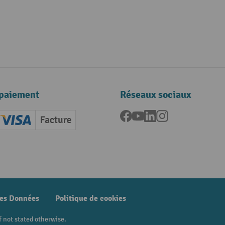
paiement
Réseaux sociaux
Facebook
YouTube
LinkedIn
Instagram
ard (Master)
Creditcard (Visa)
Facture
nt anticipé
des Données
Politique de cookies
f not stated otherwise.