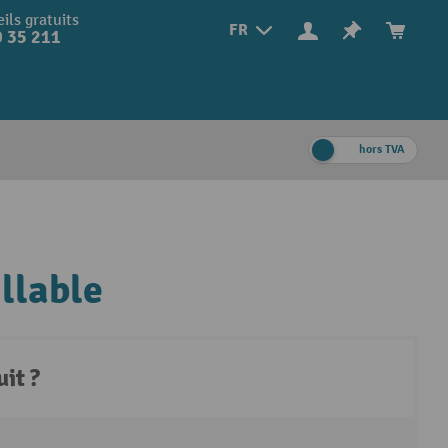
ils gratuits
FR
 35 211
hors TVA
llable
it ?