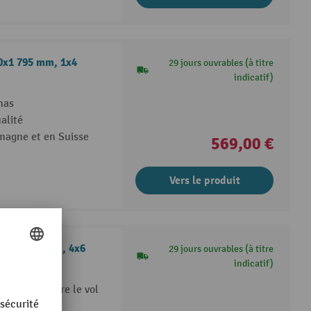
00x1 795 mm, 1x4
29 jours ouvrables (à titre
indicatif)
nas
alité
emagne et en Suisse
569,00 €
Vers le produit
500x1 995 mm, 4x6
29 jours ouvrables (à titre
indicatif)
ection contre le vol
alité