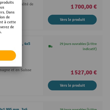
(garantie qualité de
1 700,00 €
Vers le produit
500x1 695 mm, 4x5
29 jours ouvrables (à titre
indicatif)
re inclus
alité
emagne et en Suisse
1 527,00 €
Vers le produit
00x1 995 mm, 3x6
29 jours ouvrables (à titre