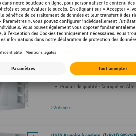
Fabriquée en Allemagne & en Suisse 
10 ans)
2 Variantes
LISTA Armoire à casiers, (lxPxH) 1 200x
casiers, serrure à cylindre
Contrôle d'accès par serrure à cylind
Fabriquée en tôle d'acier de haute qu
Produit de qualité - fabriqué en All
2 Variantes
LISTA Armoire à casiers, (lxPxH) 905x5