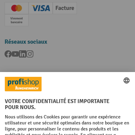
Creditcard (Master)
Creditcard (Visa)
Facture
Paiement anticipé
Réseaux sociaux
Facebook
YouTube
LinkedIn
Instagram
Langues
FR
NL
Conditions générales
Mentions légales
Protection des Données
Politique de cookies