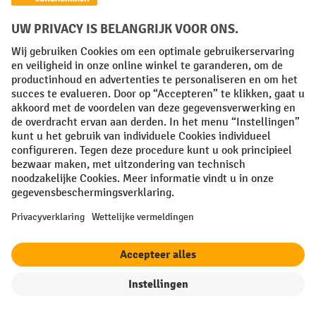
gaan nemen?
Welke aandrijving heeft u nodig voor de rij- en
heffunctie?
Op welke hoogtes moeten goederen worden in- en
uitgeslagen?
Wat is het maximale gewicht dat verplaatst moet
worden?
Welke vorklengte- en breedte heeft u nodig?
Welke goederen moeten met de stapelaar worden
vervoerd?
Welke banden passen bij de ondergronden waar u met
de stapelaar overheen wilt rijden?
Met welke bijzonderheden in uw magazijn moet
rekening worden gehouden?
Op basis van de volgende parameters kunt u bepalen welke
filter
Sorteren op
stapelaar het best aan uw eisen en behoeften voldoet.