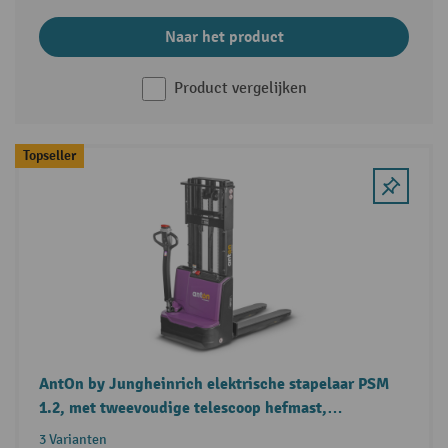
Naar het product
Product vergelijken
Topseller
AntOn by Jungheinrich elektrische stapelaar PSM
1.2, met tweevoudige telescoop hefmast,
draagvermogen 1.200 kg
3 Varianten