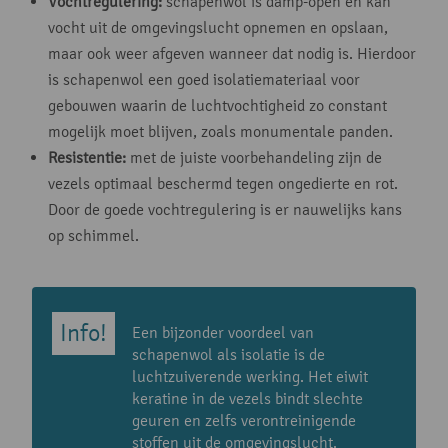
Vochtregulering:
schapenwol is damp-open en kan
vocht uit de omgevingslucht opnemen en opslaan,
maar ook weer afgeven wanneer dat nodig is. Hierdoor
is schapenwol een goed isolatiemateriaal voor
gebouwen waarin de luchtvochtigheid zo constant
mogelijk moet blijven, zoals monumentale panden.
Resistentie:
met de juiste voorbehandeling zijn de
vezels optimaal beschermd tegen ongedierte en rot.
Door de goede vochtregulering is er nauwelijks kans
op schimmel.
Een bijzonder voordeel van
schapenwol als isolatie is de
luchtzuiverende werking. Het eiwit
keratine in de vezels bindt slechte
geuren en zelfs verontreinigende
stoffen uit de omgevingslucht.