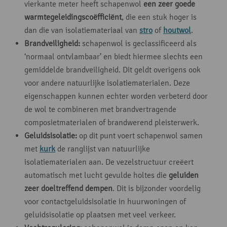
vierkante meter heeft schapenwol
een zeer goede
warmtegeleidingscoëfficiënt
, die een stuk hoger is
dan die van isolatiemateriaal van
stro
of
houtwol
.
Brandveiligheid:
schapenwol is geclassificeerd als
‘normaal ontvlambaar’ en biedt hiermee slechts een
gemiddelde brandveiligheid. Dit geldt overigens ook
voor andere natuurlijke isolatiematerialen. Deze
eigenschappen kunnen echter worden verbeterd door
de wol te combineren met brandvertragende
composietmaterialen of brandwerend pleisterwerk.
Geluidsisolatie:
op dit punt voert schapenwol samen
met
kurk
de ranglijst van natuurlijke
isolatiematerialen aan. De vezelstructuur creëert
automatisch met lucht gevulde holtes die
geluiden
zeer doeltreffend dempen
. Dit is bijzonder voordelig
voor contactgeluidsisolatie in huurwoningen of
geluidsisolatie op plaatsen met veel verkeer.