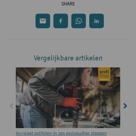
SHARE
Vergelijkbare artikelen
Acrylaat polijsten in zes eenvoudige stappen
D