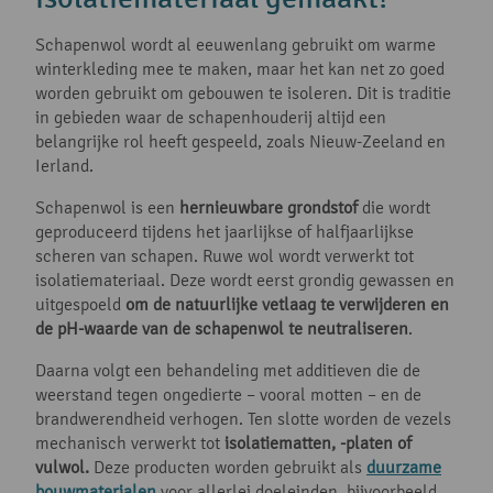
Schapenwol wordt al eeuwenlang gebruikt om warme
winterkleding mee te maken, maar het kan net zo goed
worden gebruikt om gebouwen te isoleren. Dit is traditie
in gebieden waar de schapenhouderij altijd een
belangrijke rol heeft gespeeld, zoals Nieuw-Zeeland en
Ierland.
Schapenwol is een
hernieuwbare grondstof
die wordt
geproduceerd tijdens het jaarlijkse of halfjaarlijkse
scheren van schapen. Ruwe wol wordt verwerkt tot
isolatiemateriaal. Deze wordt eerst grondig gewassen en
uitgespoeld
om de natuurlijke vetlaag te verwijderen en
de pH-waarde van de schapenwol te neutraliseren
.
Daarna volgt een behandeling met additieven die de
weerstand tegen ongedierte – vooral motten – en de
brandwerendheid verhogen. Ten slotte worden de vezels
mechanisch verwerkt tot
isolatiematten, -platen of
vulwol.
Deze producten worden gebruikt als
duurzame
bouwmaterialen
voor allerlei doeleinden, bijvoorbeeld