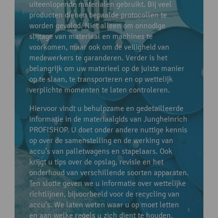
uiteenlopende materialen gebruikt. Bij veel
producten dienen bepaalde protocollen te
worden gevolgd. Niet alleen om onnodige
slijtage van materiaal en machines te
voorkomen, maar ook om de veiligheid van
medewerkers te garanderen. Verder is het
belangrijk om uw materieel op de juiste manier
op te slaan, te transporteren en op wettelijk
verplichte momenten te laten controleren.
Hiervoor vindt u behulpzame en gedetailleerde
informatie in de materiaalgids van Jungheinrich
PROFISHOP. U doet onder andere nuttige kennis
op over de samenstelling en de werking van
accu’s van palletwagens en stapelaars. Ook
krijgt u tips over de opslag, revisie en het
onderhoud van verschillende soorten apparaten.
Ten slotte geven we u informatie over wettelijke
richtlijnen, bijvoorbeeld voor de recycling van
accu’s. We laten weten waar u op moet letten
en aan welke regels u zich dient te houden.