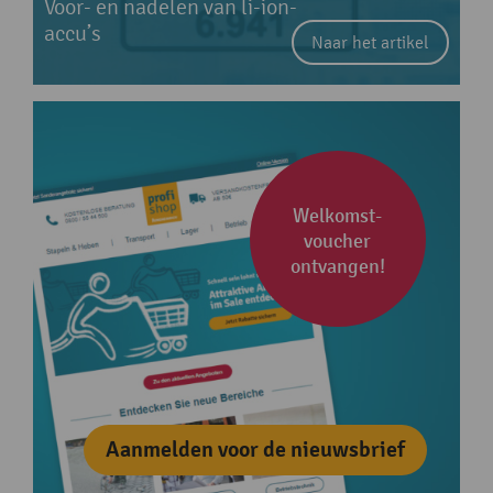
Voor- en nadelen van li-ion-
accu’s
Naar het artikel
Welkomst­
voucher
ontvangen!
Aanmelden voor de nieuwsbrief