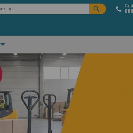
Grat
080
tor