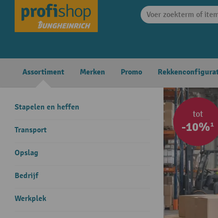
search
Skip to main navigation
Assortiment
Merken
Promo
Rekkenconfigura
Stapelen en heffen
tot
-10%¹
Transport
Opslag
Bedrijf
Werkplek