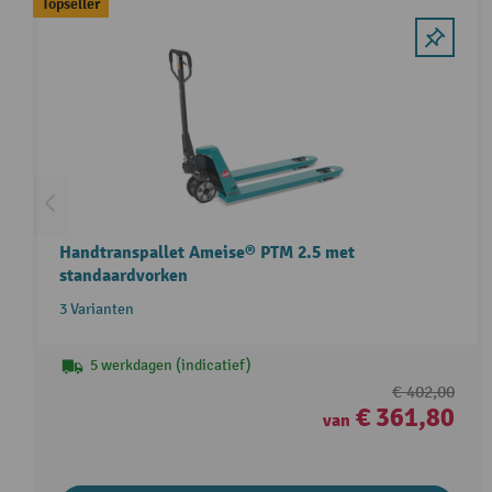
Skip product gallery
Topseller
Handtranspallet Ameise® PTM 2.5 met
standaardvorken
3 Varianten
5 werkdagen (indicatief)
€ 402,00
€ 361,80
van