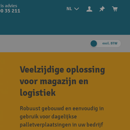
is advies
NL
0 35 211
excl. BTW
Veelzijdige oplossing
voor magazijn en
logistiek
Robuust gebouwd en eenvoudig in
gebruik voor dagelijkse
palletverplaatsingen in uw bedrijf