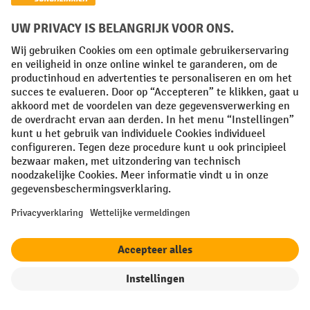
De antivermoeidheidsmatten zijn verkrijgbaar per meter of op
maat gesneden, als losse matten in verschillende maten of
in de vorm van een modulair tegelsysteem. Bovendien kunt u
bij ons antivermoeidheidsmatten kopen in verschillende
uitvoeringen, die aansluiten op de eigenschappen van de
werkplek in kwestie.
1. Antivermoeidheidsmatten kiezen: de
gebruiksduur
Een antivermoeidheidsmat voor de industrie, handel of
productie moet weerbarstig zijn en lang meegaan. Alleen zo
kunnen uw werknemers profiteren van de dempende
eigenschappen. Het belangrijkste criterium is het aantal
lagen in de mat. Terwijl antivermoeidheidsmatten met één
laag geschikt zijn als basisuitrusting voor een normale
filter
Sorteren op
gebruiksperiode, zijn modellen met twee lagen bestand