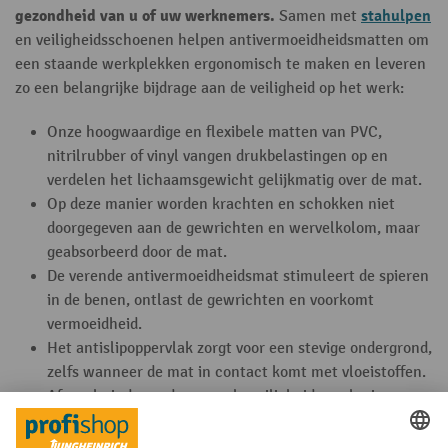
gezondheid van u of uw werknemers.
stahulpen
Samen met
en veiligheidsschoenen helpen antivermoeidheidsmatten om
een staande werkplekken ergonomisch te maken en leveren
zo een belangrijke bijdrage aan de veiligheid op het werk:
Onze hoogwaardige en flexibele matten van PVC,
nitrilrubber of vinyl vangen drukbelastingen op en
verdelen het lichaamsgewicht gelijkmatig over de mat.
Op deze manier worden krachten en schokken niet
doorgegeven aan de gewrichten en wervelkolom, maar
geabsorbeerd door de mat.
De verende antivermoeidheidsmat stimuleert de spieren
in de benen, ontlast de gewrichten en voorkomt
vermoeidheid.
Het antislipoppervlak zorgt voor een stevige ondergrond,
zelfs wanneer de mat in contact komt met vloeistoffen.
Afgeschuinde randen en gele veiligheidsmarkeringen
voorkomen dat u struikelt.