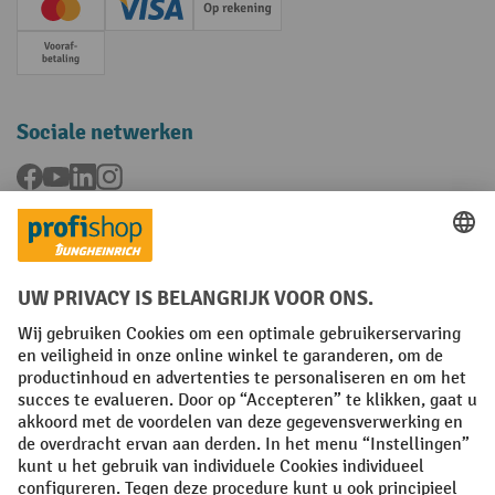
Creditcard (Master)
Creditcard (Visa)
Op rekening
Vooruitbetaling
Sociale netwerken
Facebook
YouTube
LinkedIn
Instagram
Talen
FR
NL
Algemene verkoopvoorwaarden
Copyright
Privacyverklaring
Privacy-instellingen