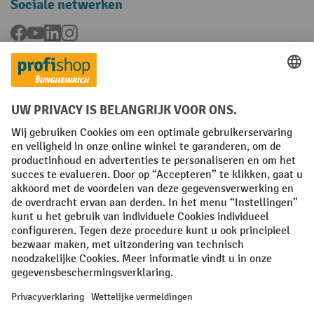
Sociale netwerken
Facebook
YouTube
LinkedIn
Instagram
Talen
FR
NL
Algemene verkoopvoorwaarden
Copyright
Privacyverklaring
Privacy-instellingen
All prices excl. VAT plus
shipping costs
and possible delivery charges,
if not stated otherwise.
¹ De korting is geldig tot en met de vermelde datum. Combinatie met
andere aanbiedingen en lopende acties is niet mogelijk. | ² De korting
wordt éénmalig toegekend bij de eerste inschrijving voor de