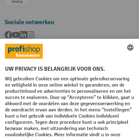
Vooruitbetaling
Sociale netwerken
Facebook
YouTube
LinkedIn
Instagram
Talen
FR
NL
Algemene verkoopvoorwaarden
Copyright
Privacyverklaring
Privacy-instellingen
All prices excl. VAT plus
shipping costs
and possible delivery charges,
if not stated otherwise.