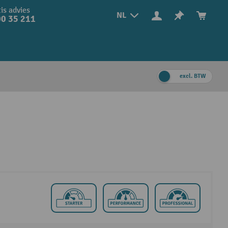
is advies
NL
0 35 211
excl. BTW