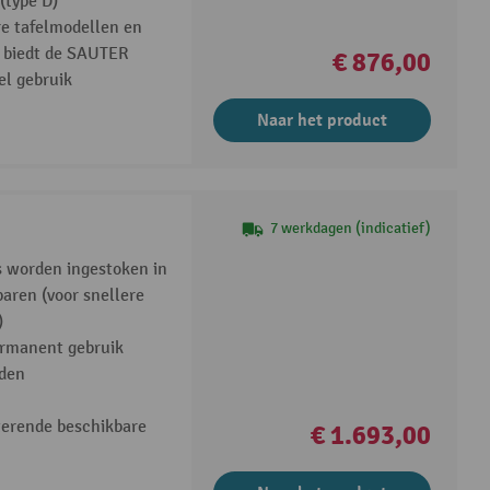
(type D)
re tafelmodellen en
 biedt de SAUTER
€ 876,00
l gebruik
Naar het product
7 werkdagen (indicatief)
s worden ingestoken in
paren (voor snellere
)
ermanent gebruik
den
terende beschikbare
€ 1.693,00