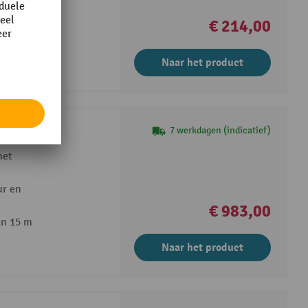
al
€ 214,00
Naar het product
7 werkdagen (indicatief)
met
ur en
€ 983,00
an 15 m
Naar het product