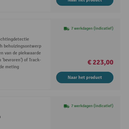
Naar het product
7 werkdagen (indicatief)
ichtingdetectie
ch behuizingsontwerp
en van de piekwaarde
'bevroren') of Track-
€ 223,00
 de meting
Naar het product
7 werkdagen (indicatief)
m