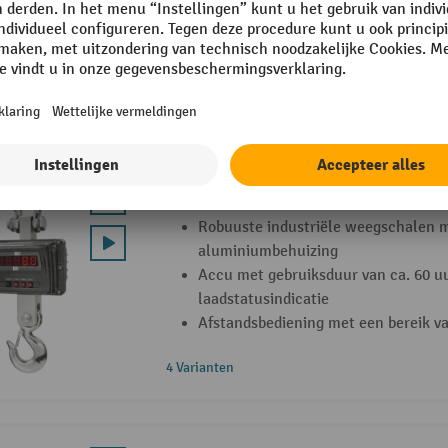
Met beschermkap over de weegscha
7 Varianten
Industriële kraanweegschaal
Robuuste industriële weegschalen 
aluminiumbehuizing
Accu met gebruiksduur van ca. 60 u
laadstatusindicatie
Afstandsbediening met een bereik v
4 Varianten