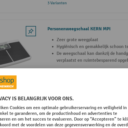
3 Varianten
Personenweegschaal KERN MPI
Zeer grote weegplaat
Hygiënisch en gemakkelijk schoon 
De weegschaal kan dankzij de hand
verplaatst en ruimtebesparend opge
KERN weegplatform met display
Weegplatform met grote functionalit
Bepaling van aantal stuks of gewich