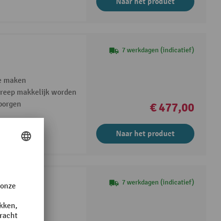
Naar het product
7 werkdagen (indicatief)
te maken
greep makkelijk worden
borgen
€ 477,00
Naar het product
7 werkdagen (indicatief)
eit
t mogelijk