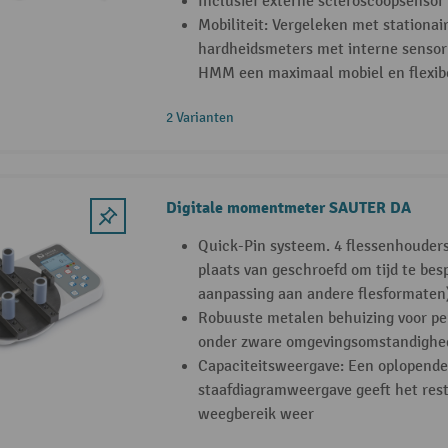
Inclusief externe scleroscoopsensor 
Mobiliteit: Vergeleken met stationai
hardheidsmeters met interne sensor
HMM een maximaal mobiel en flexibe
2 Varianten
Digitale momentmeter SAUTER DA
Quick-Pin systeem. 4 flessenhouder
plaats van geschroefd om tijd te bes
aanpassing aan andere flesformaten
Robuuste metalen behuizing voor p
onder zware omgevingsomstandighe
Capaciteitsweergave: Een oplopende
staafdiagramweergave geeft het res
weegbereik weer