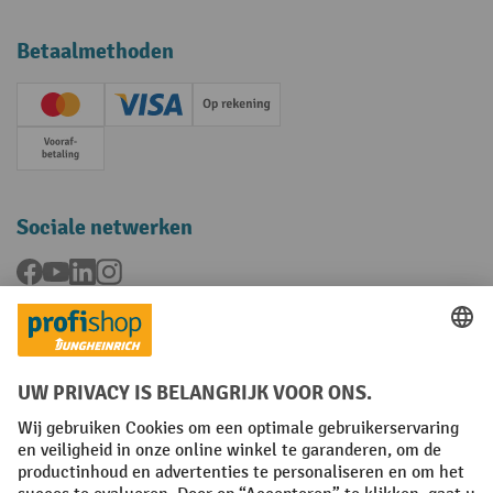
Betaalmethoden
Creditcard (Master)
Creditcard (Visa)
Op rekening
Vooruitbetaling
Sociale netwerken
Facebook
YouTube
LinkedIn
Instagram
Talen
FR
NL