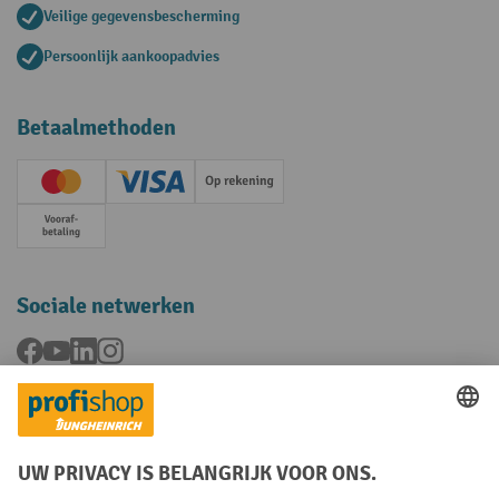
Veilige gegevensbescherming
Persoonlijk aankoopadvies
Betaalmethoden
Creditcard (Master)
Creditcard (Visa)
Op rekening
Vooruitbetaling
Sociale netwerken
Facebook
YouTube
LinkedIn
Instagram
Talen
FR
NL