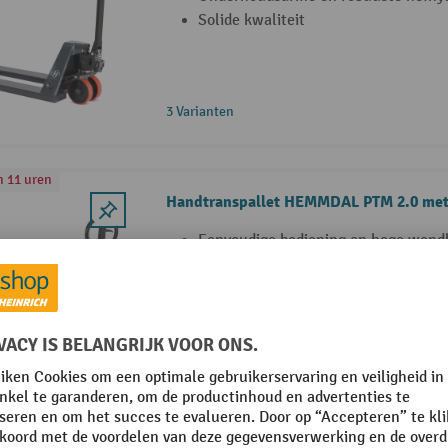
Solide kwaliteit
3 Varianten
n 11 uren
Handtranspallet HEMMDAL PTM 2.0 met
Eenvoudige bediening en hoge wend
Onderhoudsarme hefhydraulica
Solide kwaliteit
3 Varianten