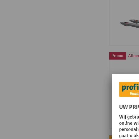
Promo
Allee
Topseller