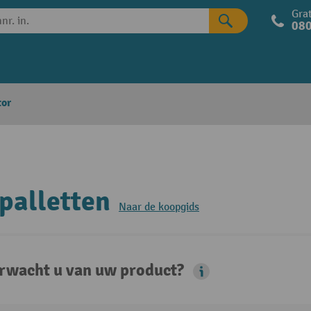
Grat
080
tor
palletten
Naar de koopgids
rwacht u van uw product?