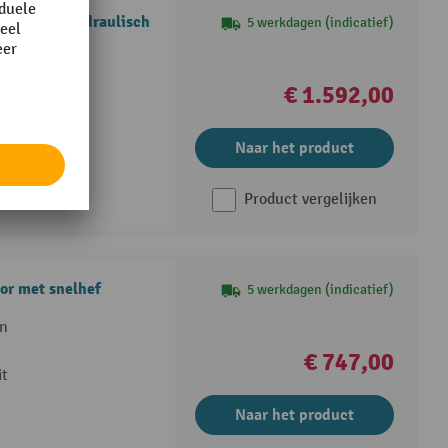
r elektrohydraulisch
5 werkdagen (indicatief)
ffen
h werken
€ 1.592,00
n cilinder
Naar het product
Product vergelijken
or met snelhef
5 werkdagen (indicatief)
en
€ 747,00
it
Naar het product