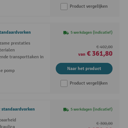
Product vergelijken
standaardvorken
5 werkdagen (indicatief)
rzame prestaties
€ 402,00
terialen
€ 361,80
van
sende transporttaken in
Naar het product
he pomp
Product vergelijken
 standaardvorken
5 werkdagen (indicatief)
baarheid
€ 300,00
raulica