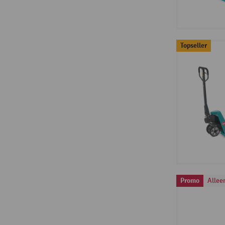
Topseller
Promo
Allee