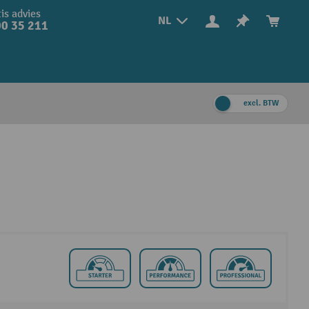
is advies
NL
0 35 211
excl. BTW