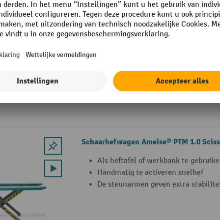
Schaarhefwagen Ameise® PTM 1.0 Scisso
0,58 kW hefmotor voor elektrisch he
800 mm hefhoogte voor ergonomisc
Robuust hydraulisch systeem met éé
Schaarhefwagen Ameise® PTM 1.0 Sciss
Als heftafel of werkbank te gebruik
Handmatig te activeren snelhef
De steunarmen geven extra stabilite