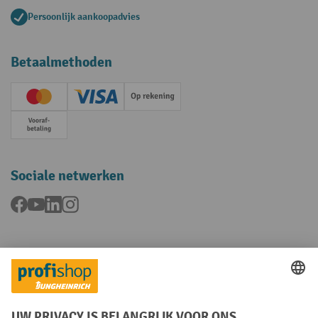
Persoonlijk aankoopadvies
Betaalmethoden
Creditcard (Master)
Creditcard (Visa)
Op rekening
Vooruitbetaling
Sociale netwerken
Facebook
YouTube
LinkedIn
Instagram
Talen
FR
NL