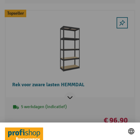
Topseller
Rek voor zware lasten HEMMDAL
5 werkdagen (indicatief)
€ 96,90
Naar het product