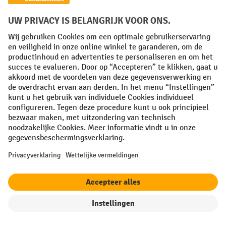
Product vergelijken
1 van 5
verder
Meest verkocht
Informatie
filter
Sorteren op
Service