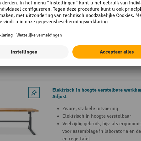
Werkbank Steinbock® Motion
Zeer robuust
Hoge belastbaarheid
Volledig metalen uitvoering
10 Varianten
Elektrisch in hoogte verstelbare werkba
Adjust
Zware, stabiele uitvoering
Elektrisch in hoogte verstelbaar
Veelzijdig gebruik, bijv. als ergonom
voor assemblage in laboratoria en de 
en regeltafel