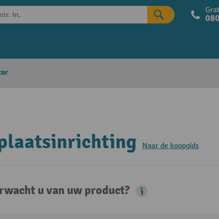
Grat
080
tor
laatsinrichting
Naar de koopgids
rwacht u van uw product?