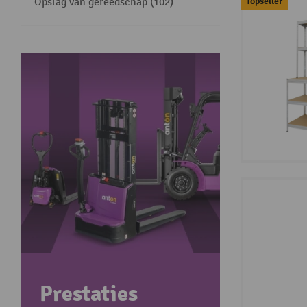
Topseller
Opslag van gereedschap (102)
Prestaties