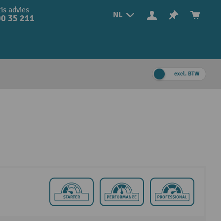
is advies
NL
0 35 211
excl. BTW