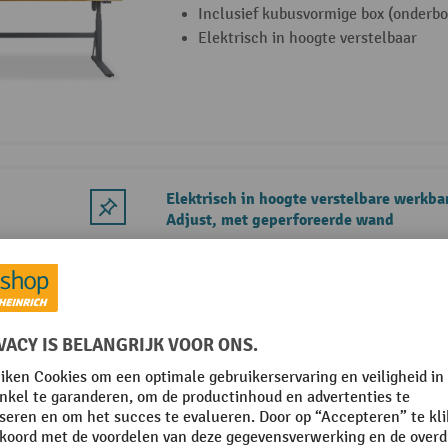
Inclusief kubusvormige box (onderb
Elektrisch in hoogte verstelbaar
Elektrisch in hoogte verstelbare werkb
Adjust, met geperforeerde wand
Zware, stabiele uitvoering
Inclusief geperforeerde plaat voor h
gereedschap
Elektrisch in hoogte verstelbaar