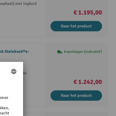
ouwkast) met legbord
€ 1.195,00
Naar het product
ank Steinbock®e-
8 werkdagen (indicatief)
et opbergen van
€ 1.242,00
Naar het product