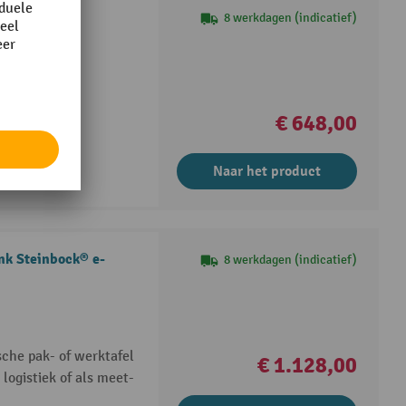
8 werkdagen (indicatief)
€ 648,00
Naar het product
nk Steinbock® e-
8 werkdagen (indicatief)
ische pak- of werktafel
€ 1.128,00
logistiek of als meet-