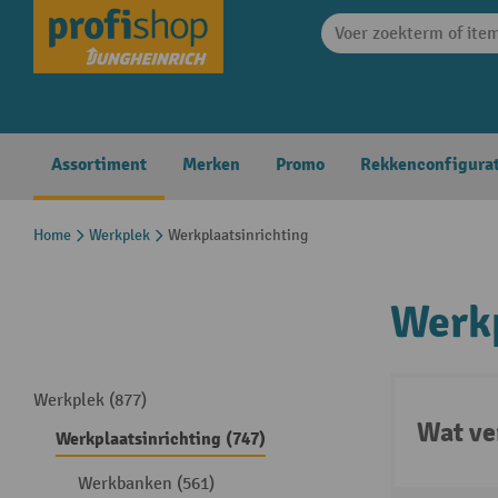
search
Skip to main navigation
Assortiment
Merken
Promo
Rekkenconfigura
Home
Werkplek
Werkplaatsinrichting
Werkp
Werkplek (877)
Wat ve
Werkplaatsinrichting (747)
Werkbanken (561)