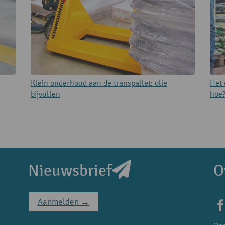
Klein onderhoud aan de transpallet: olie
Het 
bijvullen
hoe
Nieuwsbrief
O
Aanmelden →