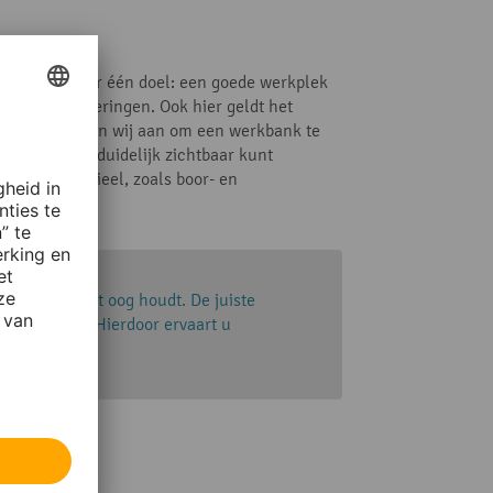
eindelijk maar één doel: een goede werkplek
e luxe uitvoeringen. Ook hier geldt het
e benutten raden wij aan om een werkbank te
ndbereik en duidelijk zichtbaar kunt
groter materieel, zoals boor- en
erkplek
in het oog houdt. De juiste
aamshouding. Hierdoor ervaart u