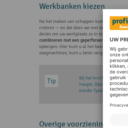
Werkbanken kiezen
Na het maken van schappen komt het echte wer
creëren — en dat doen we met de juiste werkba
devies om uw werkplaats zo in te richten dat 
combineren met een geperforeerde plaat
– oo
opbergen. Hier kunt u al het basisgereedschap
zaagmachines, kunt u beter vergrendeld in ee
Bij het inrichten van een
hoogte, bijvoorbeeld doo
minder fysieke belasting 
Overige voorzieningen