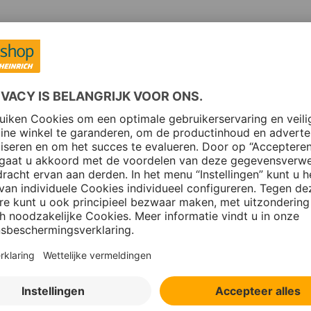
k, want een praktisch ingerichte werkruimte of garage heeft uit
nken. Die zijn verkrijgbaar van de meest simpele modellen tot war
u de mogelijkheid tot uitbreiding heeft. Om de ruimte maximaal t
k wel bekend als perfoplaat – zodat u al uw gereedschap binnen ha
, zoals sleutels en schroevendraaiers, ophangen. Kwetsbaarder of 
n kast opslaan.
 werkbank is het belangrijk dat u de
ergonomie van deze staande w
r een in hoogte verstelbaar werkblad, zorgt voor een gezonde lich
bij het uitvoeren van handwerk.