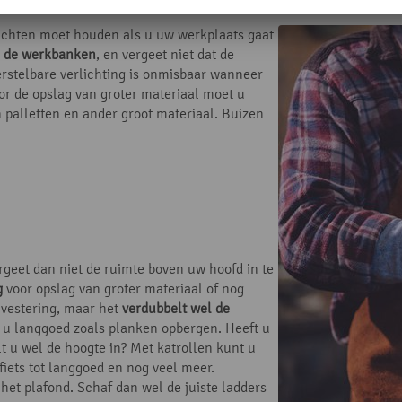
edachten moet houden als u uw werkplaats gaat
n de werkbanken
, en vergeet niet dat de
erstelbare verlichting is onmisbaar wanneer
or de opslag van groter materiaal moet u
 palletten en ander groot materiaal. Buizen
rgeet dan niet de ruimte boven uw hoofd in te
g
voor opslag van groter materiaal of nog
nvestering, maar het
verdubbelt wel de
 u langgoed zoals planken opbergen. Heeft u
lt u wel de hoogte in? Met katrollen kunt u
iets tot langgoed en nog veel meer.
het plafond. Schaf dan wel de juiste ladders