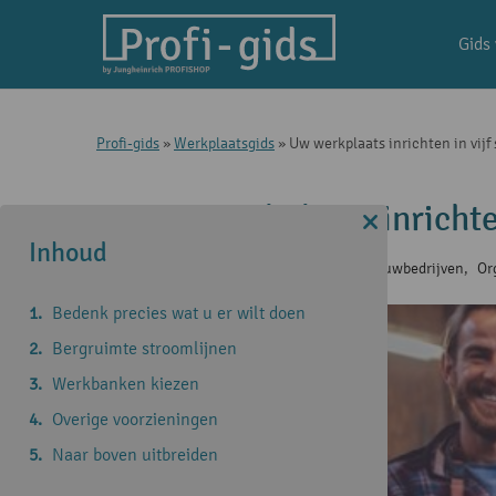
Gids
Profi-gids
»
Werkplaatsgids
»
Uw werkplaats inrichten in vijf
Uw werkplaats inrichte
Inhoud
11 nov 2022
|
Advies en tips voor bouwbedrijven
,
Or
Bedenk precies wat u er wilt doen
Bergruimte stroomlijnen
Werkbanken kiezen
Overige voorzieningen
Naar boven uitbreiden