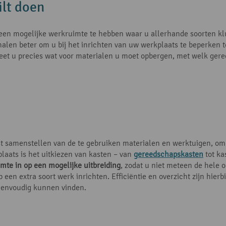
ilt doen
meen mogelijke werkruimte te hebben waar u allerhande soorten klu
e malen beter om u bij het inrichten van uw werkplaats te beperken
eet u precies wat voor materialen u moet opbergen, met welk ger
jst samenstellen van de te gebruiken materialen en werktuigen, o
laats is het uitkiezen van kasten – van
gereedschapskasten
tot ka
mte in op een mogelijke uitbreiding
, zodat u niet meteen de hele o
een extra soort werk inrichten. Efficiëntie en overzicht zijn hier
eenvoudig kunnen vinden.