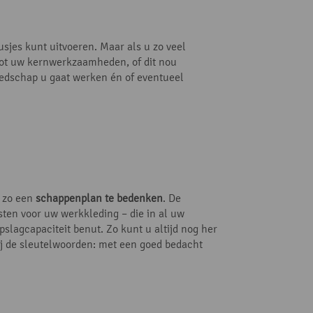
sjes kunt uitvoeren. Maar als u zo veel
 tot uw kernwerkzaamheden, of dit nou
eedschap u gaat werken én of eventueel
m zo een
schappenplan te bedenken
. De
sten voor uw werkkleding – die in al uw
pslagcapaciteit benut. Zo kunt u altijd nog her
bij de sleutelwoorden: met een goed bedacht