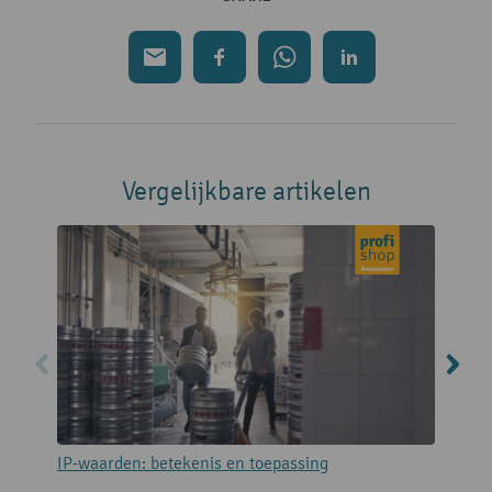
Vergelijkbare artikelen
IP-waarden: betekenis en toepassing
G