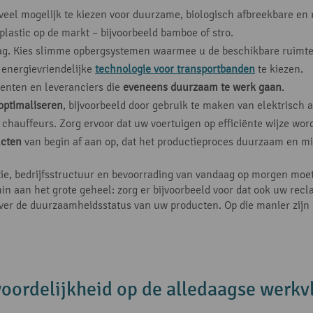
veel mogelijk te kiezen voor duurzame, biologisch afbreekbare en
plastic op de markt – bijvoorbeeld bamboe of stro.
slag. Kies slimme opbergsystemen waarmee u de beschikbare ruimte
 energievriendelijke
technologie voor transportbanden
te kiezen.
enten en leveranciers die
eveneens duurzaam te werk gaan
.
optimaliseren
, bijvoorbeeld door gebruik te maken van elektrisch 
r chauffeurs. Zorg ervoor dat uw voertuigen op efficiënte wijze wor
ucten
van begin af aan op, dat het productieproces duurzaam en mili
ctie, bedrijfsstructuur en bevoorrading van vandaag op morgen mo
in aan het grote geheel: zorg er bijvoorbeeld voor dat ook uw rec
ver de duurzaamheidsstatus van uw producten. Op die manier zijn
oordelijkheid op de alledaagse werkv