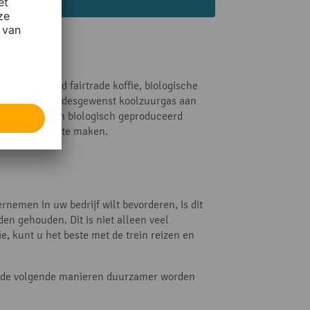
bijvoorbeeld fairtrade koffie, biologische
er of voegen er desgewenst koolzuurgas aan
 op regionaal en biologisch geproduceerd
f veganistisch te maken.
nemen in uw bedrijf wilt bevorderen, is dit
en gehouden. Dit is niet alleen veel
ie, kunt u het beste met de trein reizen en
op de volgende manieren duurzamer worden