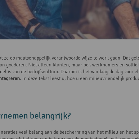
 ze op maatschappelijk verantwoorde wijze te werk gaan. Dat geld
 van goederen. Niet alleen klanten, maar ook werknemers en solli
l is van de bedrijfscultuur. Daarom is het vandaag de dag voor el
ntegreren
. In deze tekst leest u, hoe u een milieuvriendelijk pro
rnemen belangrijk?
eraties veel belang aan de bescherming van het milieu en het sp
arom niet alleen van belang voor de maatschappij zelf, maar ook 