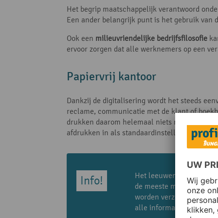
Het begrip maatschappelijk verantwoord onder
Een ander belangrijk punt is het gebruik va
Ook een
milieuvriendelijke bedrijfsfilosofie
kan
ervoor zorgen dat alle werknemers op een ver
Papiervrij kantoor
Dankzij de digitalisering wordt het steeds een
reclame, communicatie met de klant of boek
drukken daarom helemaal niets meer af. Als he
afdrukken in als standaardinstelling op de prin
Het leeuwendeel van de i
de meeste mensen denken
worden verzonden). Omdat
alle informatie in één ma