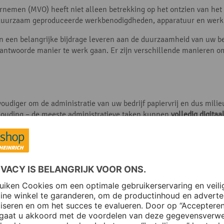
nemen (MVO) heeft niet alleen betrekking op het ontzien van het 
n duurzaam geproduceerde werkbenodigdheden, apparatuur en werk
 een belangrijke bijdrage leveren aan de duurzaamheid van uw bed
antwoorde manier te werk gaan. Er zijn verschillende manieren om
voudiger om de administratie van uw bedrijf papiervrij en dus mili
houding – de meeste administratieve taken kunnen
volledig digita
t onvermijdelijk is om papier te gebruiken, kies dan voor gerecycl
ter.
nterne en externe communicatie bestaat uit e-mailverkeer. Maar 
. Per e-mail wordt ongeveer 10 gram CO2 verbruikt (7,6 gram voo
 het gratis is en minder tijd kost, sturen veel mensen meer e-mail
il te versturen. Probeer het sturen van e-mails met slechts één zin 