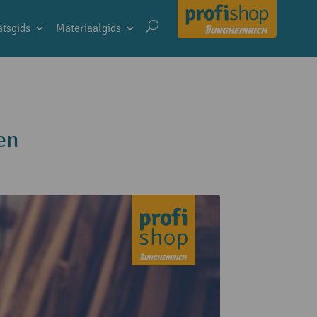
tsgids
Materiaalgids
en