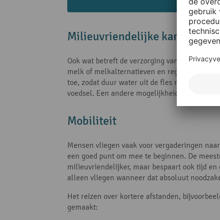
Milieuvriendelijke kantine en
Ook wat betreft de verzorging van het persone
melk of melkalternatieven en regionaal fruit 
toe, zodat duur water uit de fles niet meer no
voedsel. Een andere mogelijkheid is om
een v
Mobiliteit
Mensen vliegen vaak voor vergaderingen naar 
een goed punt om mee te beginnen. De mees
milieuvriendelijker, maar bespaart ook tijd en
alleen vliegen wanneer dat absoluut noodzakel
Het reizen over kortere afstanden, bijvoorb
gemaakt: