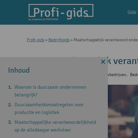
Gids
Profi-gids
»
Bedrijfsgids
»
Maatschappelijk verantwoord onde
Maatschappelijk vera
Inhoud
7 apr 2021
|
Advies en tips voor bouwbedrijven
,
Bedr
Waarom is duurzaam ondernemen
belangrijk?
Duurzaamheidsmaatregelen voor
productie en logistiek
Maatschappelijke verantwoordelijkheid
op de alledaagse werkvloer