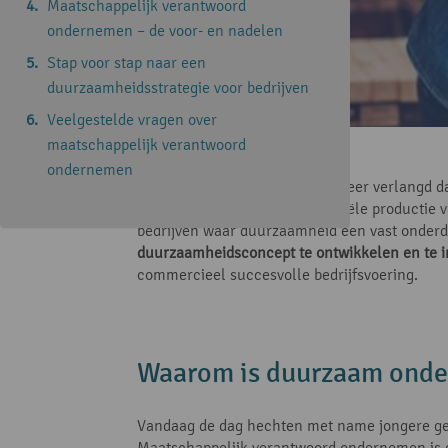
Maatschappelijk verantwoord
ondernemen – de voor- en nadelen
Stap voor stap naar een
duurzaamheidsstrategie voor bedrijven
Veelgestelde vragen over
maatschappelijk verantwoord
Leestijd: 6 minuten
ondernemen
Van bedrijven worden steeds meer verlangd dat
bouwsector, en voor de industriële productie
bedrijven waar duurzaamheid een vast onderdee
duurzaamheidsconcept te ontwikkelen en te i
commercieel succesvolle bedrijfsvoering.
Waarom is duurzaam onde
Vandaag de dag hechten met name jongere gen
Maatschappelijk verantwoord ondernemen is da