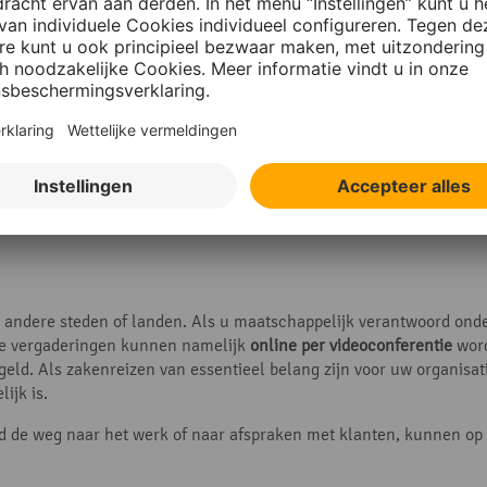
 personeelskeuken
el kunt u inzetten op duurzaamheid. U kunt in de personeelskeuken 
aanbieden. Speciale zuiveringsinstallaties filteren het leidingwat
dig is. Als het bedrijf een eigen kantine heeft, kunt u overstappen
egetarische dag in te voeren
of zelfs alle maaltijden vegetarisch o
andere steden of landen. Als u maatschappelijk verantwoord onder
te vergaderingen kunnen namelijk
online per videoconferentie
word
 geld. Als zakenreizen van essentieel belang zijn voor uw organisat
ijk is.
eeld de weg naar het werk of naar afspraken met klanten, kunnen 