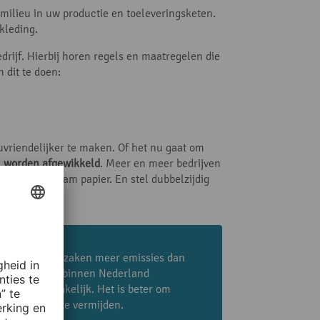
milieu in uw productie en toeleveringsketen.
kleding.
rijf. Hierbij horen regels en maatregelen die
 dit te doen:
euvriendelijker te maken. Of het nu gaat om
al worden afgewikkeld
. Meer en meer bedrijven
eerd, duurzaam papier. En stel dubbelzijdig
e-mails veroorzaken meer emissies dan
r brieven die binnen Nederland
s dan noodzakelijk. Het is beter om
of ‘bedankt’ te vermijden.