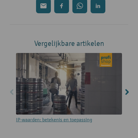
Vergelijkbare artikelen
IP-waarden: betekenis en toepassing
G