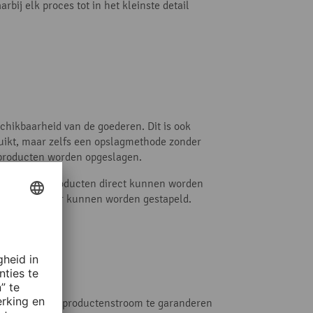
bij elk proces tot in het kleinste detail
eschikbaarheid van de goederen. Dit is ook
ruikt, maar zelfs een opslagmethode zonder
e producten worden opgeslagen.
en
waar de producten direct kunnen worden
d en op elkaar kunnen worden gestapeld.
 ononderbroken productenstroom te garanderen