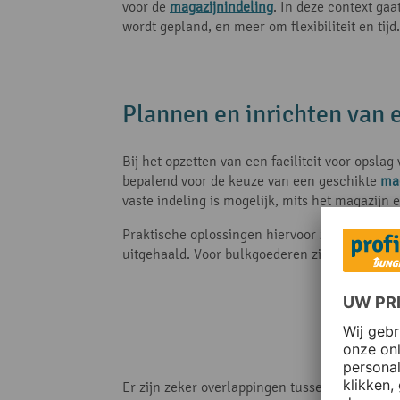
voor de
magazijnindeling
. In deze context gaa
wordt gepland, en meer om flexibiliteit en tijd.
Plannen en inrichten van 
Bij het opzetten van een faciliteit voor opsla
bepalend voor de keuze van een geschikte
mag
vaste indeling is mogelijk, mits het magazij
Praktische oplossingen hiervoor zijn
magazijn
uitgehaald. Voor bulkgoederen zijn
magazijnb
Er zijn zeker overlappingen tussen de buffer