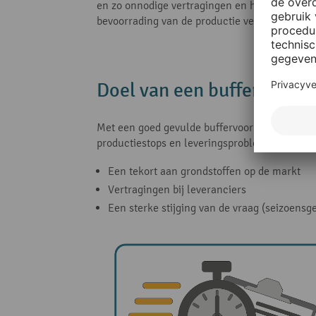
en zo onnodige vertragingen en hoge kosten t
bevoorrading van de productie veilig te stell
Doel van een buffervoorra
Met een goed gevulde buffervoorraad is uw bed
productiestops en leveringsproblemen. Deze w
Een tekort aan grondstoffen op de markt
Vertragingen bij leveranciers
Een sterke stijging van de vraag (seizoensg