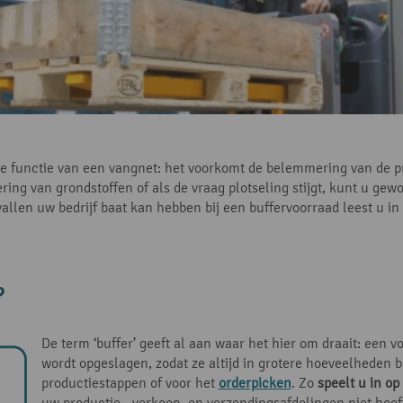
 de functie van een vangnet: het voorkomt de belemmering van de 
evering van grondstoffen of als de vraag plotseling stijgt, kunt u g
vallen uw bedrijf baat kan hebben bij een buffervoorraad leest u in d
?
De term ‘buffer’ geeft al aan waar het hier om draait: een vo
wordt opgeslagen, zodat ze altijd in grotere hoeveelheden 
productiestappen of voor het
orderpicken
. Zo
speelt u in op
uw productie-, verkoop- en verzendingsafdelingen niet hoeft 