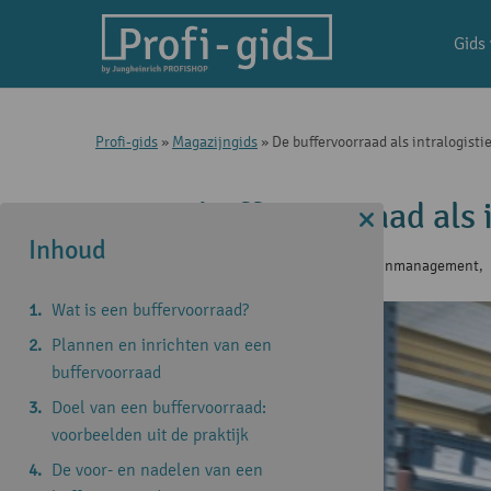
Gids
Profi-gids
»
Magazijngids
»
De buffervoorraad als intralogist
De buffervoorraad als 
Inhoud
27 jul 2023
|
Magazijngids
,
Magazijnmanagement
,
Wat is een buffervoorraad?
Plannen en inrichten van een
buffervoorraad
Doel van een buffervoorraad:
voorbeelden uit de praktijk
De voor- en nadelen van een