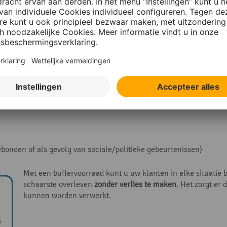
e vermijden. De productievoorraad bevat echter alleen grondstoff
en. Een buffervoorraad kan daarentegen worden ingericht
tussen all
ad: voorbeelden uit de praktijk
rijf tot op zekere hoogte onafhankelijk van
schommelingen
die in
orden vaak veroorzaakt door externe factoren als:
ebonden of als gevolg van sociale/politieke gebeurtenissen)
Met een buffervoorraad kunt u uw klanten in elke situatie
schaarste overleven
zonder verlies te maken
. Het zorgt er
kunnen worden verwerkt.