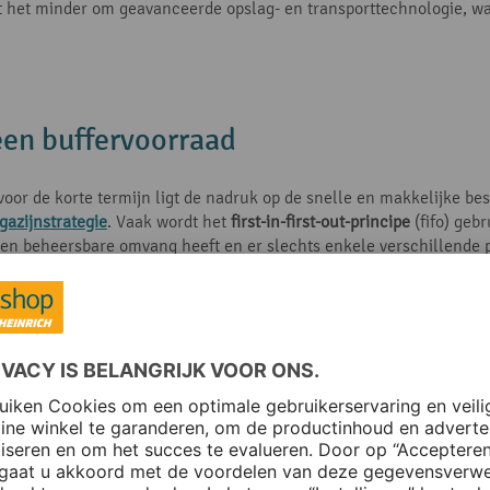
t het minder om geavanceerde opslag- en transporttechnologie, waar
een buffervoorraad
g voor de korte termijn ligt de nadruk op de snelle en makkelijke b
azijnstrategie
. Vaak wordt het
first-in-first-out-principe
(fifo) geb
n een beheersbare omvang heeft en er slechts enkele verschillend
rekken
met toegang aan beide kanten of hellende
doorrolstelling
akken
bijzonder geschikt, die op inhoud kunnen worden gesorteer
Naar de magazijnproducte
- en productievoorraad: beide soorten opslag zijn bedoeld om een