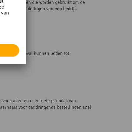
en en materialen die worden gebruikt om de
e mogelijke afdelingen van een bedrijf.
 het ergste geval kunnen leiden tot
 bevoorraden en eventuele periodes van
 daarnaast voor dat dringende bestellingen snel