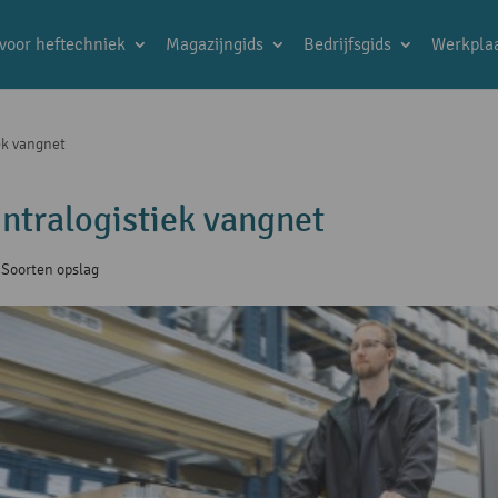
 voor heftechniek
Magazijngids
Bedrijfsgids
Werkplaa
iek vangnet
intralogistiek vangnet
Soorten opslag