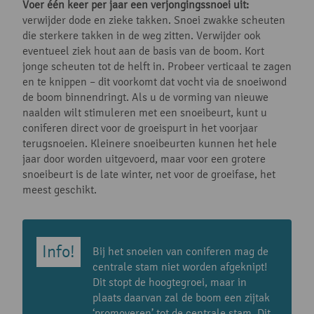
Voer één keer per jaar een verjongingssnoei uit:
verwijder dode en zieke takken. Snoei zwakke scheuten
die sterkere takken in de weg zitten. Verwijder ook
eventueel ziek hout aan de basis van de boom. Kort
jonge scheuten tot de helft in. Probeer verticaal te zagen
en te knippen – dit voorkomt dat vocht via de snoeiwond
de boom binnendringt. Als u de vorming van nieuwe
naalden wilt stimuleren met een snoeibeurt, kunt u
coniferen direct voor de groeispurt in het voorjaar
terugsnoeien. Kleinere snoeibeurten kunnen het hele
jaar door worden uitgevoerd, maar voor een grotere
snoeibeurt is de late winter, net voor de groeifase, het
meest geschikt.
Bij het snoeien van coniferen mag de
centrale stam niet worden afgeknipt!
Dit stopt de hoogtegroei, maar in
plaats daarvan zal de boom een zijtak
‘promoveren’ tot de centrale stam. Dit