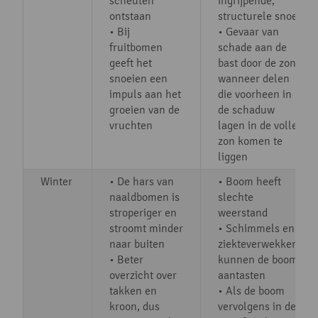
scheuten
ingrijpende,
ontstaan
structurele snoei
• Bij
• Gevaar van
fruitbomen
schade aan de
geeft het
bast door de zon,
snoeien een
wanneer delen
impuls aan het
die voorheen in
groeien van de
de schaduw
vruchten
lagen in de volle
zon komen te
liggen
Winter
• De hars van
• Boom heeft
naaldbomen is
slechte
stroperiger en
weerstand
stroomt minder
• Schimmels en
naar buiten
ziekteverwekkers
• Beter
kunnen de boom
overzicht over
aantasten
takken en
• Als de boom
kroon, dus
vervolgens in de