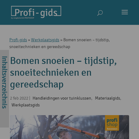
Profi-gids
»
Werkplaatsgids
»
Bomen snoeien – tijdstip,
snoeitechnieken en gereedschap
Bomen snoeien – tijdstip,
snoeitechnieken en
gereedschap
2 feb 2022
|
Handleidingen voor tuinklussen
,
Materiaalgids
,
Werkplaatsgids