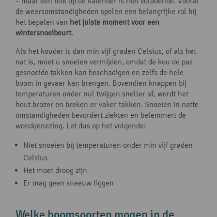
– maar een blik op de kalender is niet voldoende. Vooral
de weersomstandigheden spelen een belangrijke rol bij
het bepalen van
het juiste moment voor een
wintersnoeibeurt
.
Als het kouder is dan min vijf graden Celsius, of als het
nat is, moet u snoeien vermijden, omdat de kou de pas
gesnoeide takken kan beschadigen en zelfs de hele
boom in gevaar kan brengen. Bovendien knappen bij
temperaturen onder nul twijgen sneller af, wordt het
hout brozer en breken er vaker takken. Snoeien in natte
omstandigheden bevordert ziekten en belemmert de
wondgenezing. Let dus op het volgende:
Niet snoeien bij temperaturen onder min vijf graden
Celsius
Het moet droog zijn
Er mag geen sneeuw liggen
Welke boomsoorten mogen in de