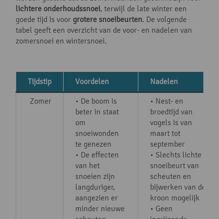
lichtere onderhoudssnoei
, terwijl de late winter een
goede tijd is voor
grotere snoeibeurten
. De volgende
tabel geeft een overzicht van de voor- en nadelen van
zomersnoei en wintersnoei.
Tijdstip
Voordelen
Nadelen
Zomer
• De boom is
• Nest- en
beter in staat
broedtijd van
om
vogels is van
snoeiwonden
maart tot
te genezen
september
• De effecten
• Slechts lichte
van het
snoeibeurt van
snoeien zijn
scheuten en
langduriger,
bijwerken van de
aangezien er
kroon mogelijk
minder nieuwe
• Geen