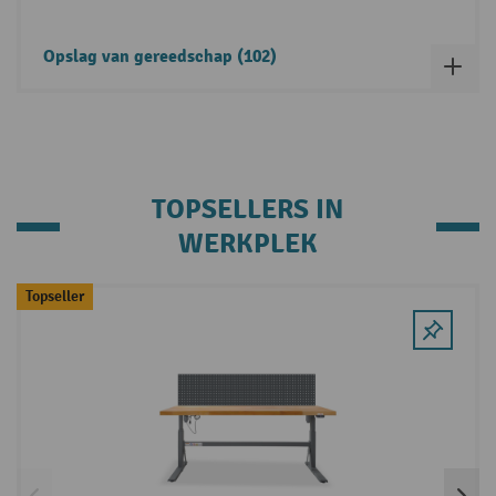
Opslag van gereedschap (102)
TOPSELLERS IN
WERKPLEK
Skip product gallery
Topseller