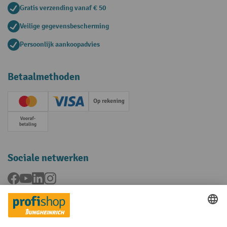
Gratis verzending vanaf € 50
Veilige gegevensbescherming
Persoonlijk aankoopadvies
Betaalmethoden
Creditcard (Master)
Creditcard (Visa)
Op rekening
Vooruitbetaling
Sociale netwerken
Facebook
YouTube
LinkedIn
Instagram
Talen