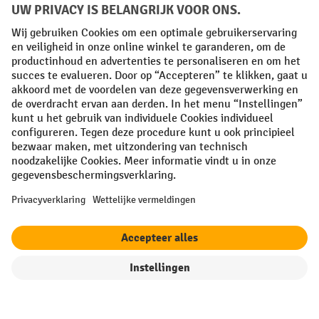
FR
NL
Algemene verkoopvoorwaarden
Copyright
Privacyverklaring
Privacy-instellingen
All prices excl. VAT plus
shipping costs
and possible delivery charges,
if not stated otherwise.
¹ De korting is geldig tot en met de vermelde datum. Combinatie met
andere aanbiedingen en lopende acties is niet mogelijk. | ² De korting
wordt éénmalig toegekend bij de eerste inschrijving voor de
nieuwsbrief. De kortingscode is 10 dagen geldig en kan gebruikt
worden bij een online aankoop met een minimum netto bestelwaarde
van 250,00 €. De korting varieert per productcategorie en bedraagt
maximaal 10 %. Elektrische transpalletten, elektrische stapelaars,
elektrische heftrucks en gereedschap zijn uitgesloten van deze actie.
Combinatie met andere aanbiedingen en lopende acties is niet
mogelijk.