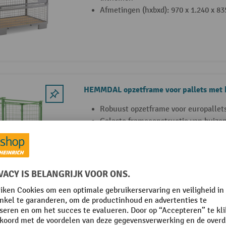
Afmetingen (hxbxd): 970 x 1.240 x 8
HEMMDAL opzetframe voor pallets met 
Robuust opzetframe voor europallet
Gelaste frameconstructie van buizen
Lange zijde op halve hoogte neerkla
HEMMDAL roosteropzetframe open