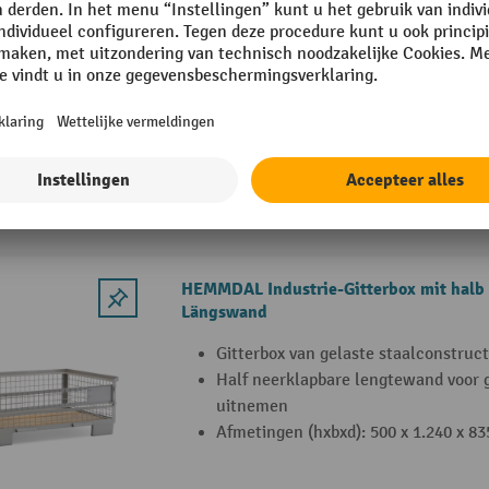
Robuust opzetframe voor europallet
Gelaste frameconstructie van buizen
Eenvoudige, snelle montage
3 Varianten
HEMMDAL Industrie-Gitterbox mit halb abklappbarer
Längswand
Gitterbox van gelaste staalconstruct
Half neerklapbare lengtewand voor 
uitnemen
Afmetingen (hxbxd): 500 x 1.240 x 8