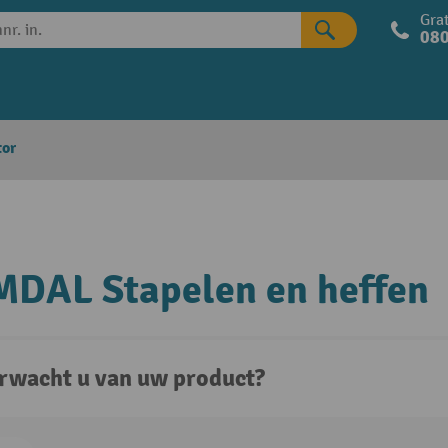
Grat
080
tor
DAL Stapelen en heffen
rwacht u van uw product?