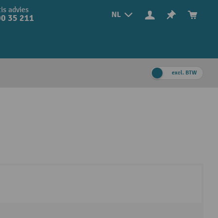
is advies
NL
0 35 211
excl. BTW