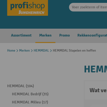
search
Skip to main navigation
Assortiment
Merken
Promo
Rekkenconfigura
Home
Merken
HEMMDAL
HEMMDAL Stapelen en heffen
HEMM
HEMMDAL (104)
Wat ve
HEMMDAL Bedrijf (35)
HEMMDAL Milieu (17)