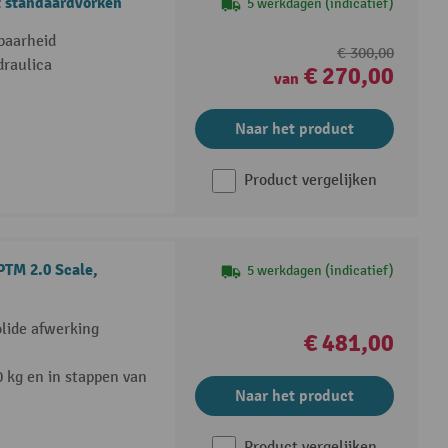
 standaardvorken
5 werkdagen (indicatief)
baarheid
€ 300,00
raulica
€ 270,00
van
Naar het product
Product vergelijken
TM 2.0 Scale,
5 werkdagen (indicatief)
olide afwerking
€ 481,00
0 kg en in stappen van
Naar het product
Product vergelijken