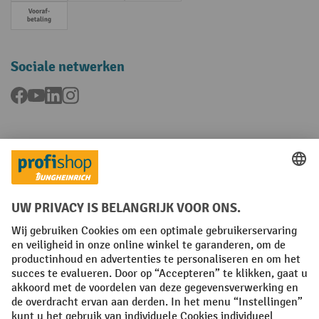
Vooruitbetaling
Sociale netwerken
Facebook
YouTube
LinkedIn
Instagram
Talen
FR
NL
Algemene verkoopvoorwaarden
Copyright
Privacyverklaring
Privacy-instellingen
All prices excl. VAT plus
shipping costs
and possible delivery charges,
if not stated otherwise.