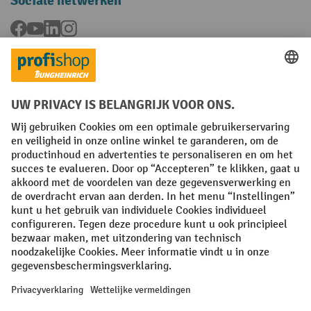
Sociale netwerken
Facebook
YouTube
LinkedIn
Instagram
Talen
FR
NL
Algemene verkoopvoorwaarden
Copyright
Privacyverklaring
Privacy-instellingen
All prices excl. VAT plus
shipping costs
and possible delivery charges,
if not stated otherwise.
¹ De korting is geldig tot en met de vermelde datum. Combinatie met
andere aanbiedingen en lopende acties is niet mogelijk. | ² De korting
wordt éénmalig toegekend bij de eerste inschrijving voor de
nieuwsbrief. De kortingscode is 10 dagen geldig en kan gebruikt