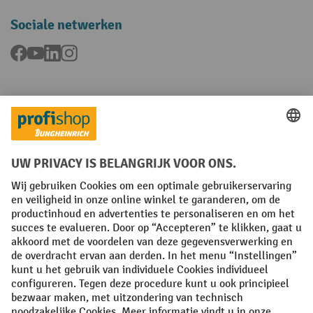
Sociale netwerken
Facebook
YouTube
LinkedIn
Instagram
Talen
FR
NL
Algemene verkoopvoorwaarden
Copyright
Privacyverklaring
Privacy-instellingen
All prices excl. VAT plus
shipping costs
and possible delivery charges,
if not stated otherwise.
¹ De korting is geldig tot en met de vermelde datum. Combinatie met
andere aanbiedingen en lopende acties is niet mogelijk. | ² De korting