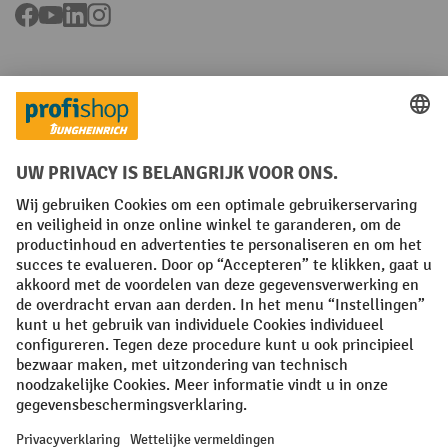
Facebook
YouTube
LinkedIn
Instagram
Talen
FR
NL
Algemene verkoopvoorwaarden
Copyright
Privacyverklaring
Privacy-instellingen
All prices excl. VAT plus
shipping costs
and possible delivery charges,
if not stated otherwise.
¹ De korting is geldig tot en met de vermelde datum. Combinatie met
andere aanbiedingen en lopende acties is niet mogelijk. | ² De korting
wordt éénmalig toegekend bij de eerste inschrijving voor de
nieuwsbrief. De kortingscode is 10 dagen geldig en kan gebruikt
worden bij een online aankoop met een minimum netto bestelwaarde