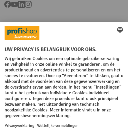
Facebook
YouTube
LinkedIn
Instagram
Talen
FR
NL
Algemene verkoopvoorwaarden
Copyright
Privacyverklaring
Privacy-instellingen
All prices excl. VAT plus
shipping costs
and possible delivery charges,
if not stated otherwise.
¹ De korting is geldig tot en met de vermelde datum. Combinatie met
andere aanbiedingen en lopende acties is niet mogelijk. | ² De korting
wordt éénmalig toegekend bij de eerste inschrijving voor de
nieuwsbrief. De kortingscode is 10 dagen geldig en kan gebruikt
worden bij een online aankoop met een minimum netto bestelwaarde