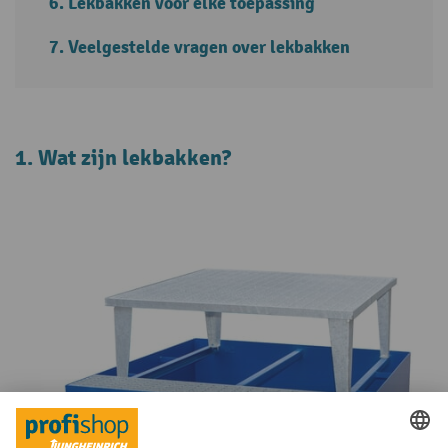
Lekbakken voor elke toepassing
Veelgestelde vragen over lekbakken
1. Wat zijn lekbakken?