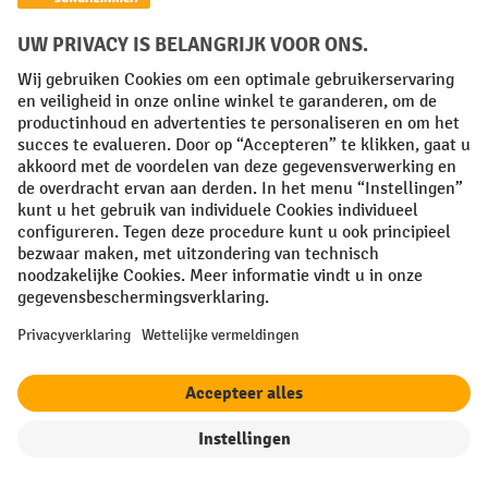
Met een lekbak voor gevaarlijke stoffen kunt u
waterverontreinigende en brandbare stoffen volgens de
regels opslaan en aftappen of overgieten.
In geval van
lekkage vangt de lekbak de gevaarlijke vloeistoffen veilig op.
Afhankelijk van de grootte van de opvangbak en het type
gevaarlijke stof kunt u vaten, containers of kleine
verpakkingen in (of op) de lekbakken opslaan. De
opvangbakken zijn verkrijgbaar in verschillende materialen
en daardoor geschikt voor een breed scala aan gevaarlijke
filter
Sorteren op
stoffen: