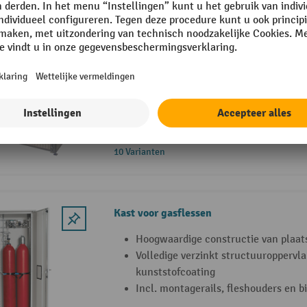
Opslagkast voor gasflessen Bauer® TRG
Voordelige opslag voor gasflessen
Afsluitbare openslaande poort met ci
Incl. voorbereiding voor vloerbevesti
10 Varianten
Kast voor gasflessen
Hoogwaardige constructie van plaat
Volledige verzinkt structuuroppervl
kunststofcoating
Incl. montagerails, fleshouders en 