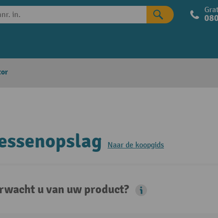
Grat
080
tor
essenopslag
Naar de koopgids
rwacht u van uw product?