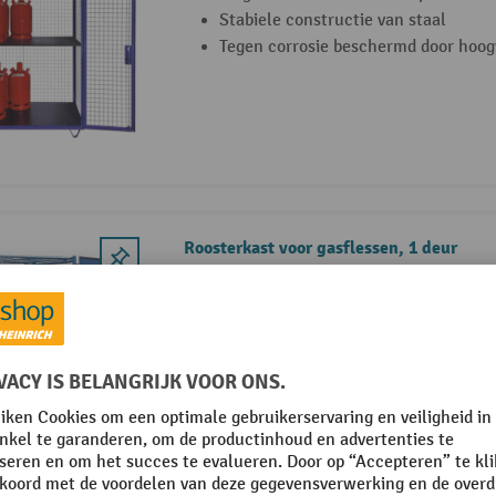
Stabiele constructie van staal
Tegen corrosie beschermd door hoog
Roosterkast voor gasflessen, 1 deur
Volgens de voorschriften opslaan va
Stabiele constructie van staal
Tegen corrosie beschermd door hoog