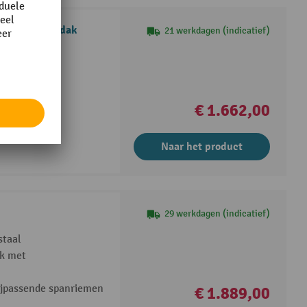
S 510 zonder dak
21 werkdagen (indicatief)
linderslot
ging
€ 1.662,00
Naar het product
29 werkdagen (indicatief)
staal
ak met
bijpassende spanriemen
€ 1.889,00