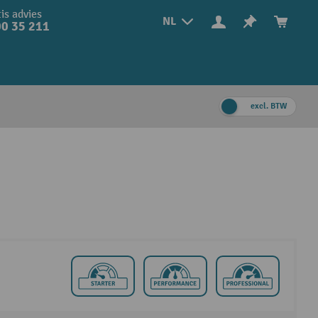
is advies
NL
0 35 211
excl. BTW