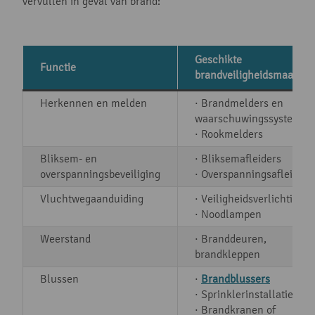
vervullen in geval van brand:
Geschikte
Functie
brandveiligheidsmaatreg
Herkennen en melden
· Brandmelders en
waarschuwingssystemen
· Rookmelders
Bliksem- en
· Bliksemafleiders
overspanningsbeveiliging
· Overspanningsafleiders
Vluchtwegaanduiding
· Veiligheidsverlichting
· Noodlampen
Weerstand
· Branddeuren,
brandkleppen
Blussen
·
Brandblussers
· Sprinklerinstallaties
· Brandkranen of