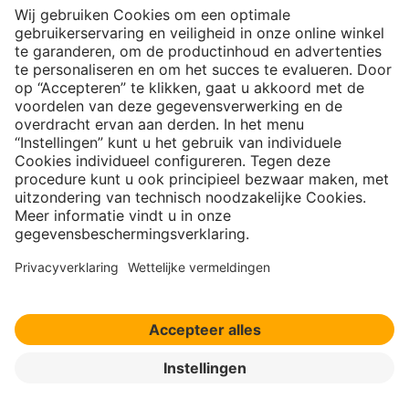
een deskundige te richten.
Bron afbeelding:
getty – A stockphoto
getty – Sumala Chidchoi
SHARE
Vergelijkbare artikelen