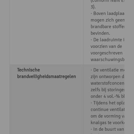
(conform NBN EN 62
3).
· Boven laadplaatsen
mogen zich geen
brandbare stoffen
bevinden.
· De laadruimte is
voorzien van de
voorgeschreven
waarschuwingsborde
Technische
· De ventilatie moet z
brandveiligheidsmaatregelen
zijn ontworpen dat de
waterstofconcentrati
zelfs bij storingen, r
onder 4 vol.-% blijft.
· Tijdens het opladen 
continue ventilatie n
om de vorming van
knalgas te voorkome
· In de buurt van