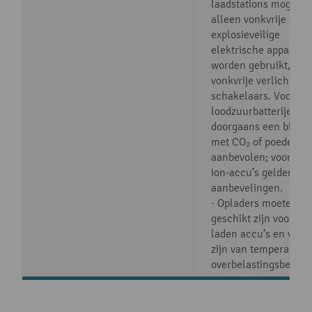
laadstations mogen
alleen vonkvrije en
explosieveilige
elektrische apparate
worden gebruikt, zoa
vonkvrije verlichting
schakelaars. Voor
loodzuurbatterijen w
doorgaans een bluss
met CO₂ of poeder
aanbevolen; voor lit
ion-accu’s gelden an
aanbevelingen.
· Opladers moeten
geschikt zijn voor de 
laden accu’s en voor
zijn van temperatuur
overbelastingsbeveili