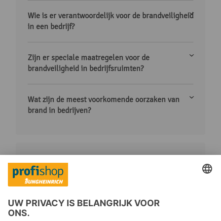
Wie is er verantwoordelijk voor de brandveiligheid
in een bedrijf?
Zijn er speciale maatregelen voor de
brandveiligheid in bedrijfsruimten?
Wat zijn de meest voorkomende oorzaken van
brand in bedrijven?
Let op: de hier genoemde voorschriften zijn
slechts een keuze uit de belangrijkste wettelijke
richtlijnen. Voor gedetailleerde informatie
verwijzen we u naar de hier weergegeven
voorschriften en wetten. Bij de concrete
omzetting in uw bedrijf dient u zich bij twijfel tot