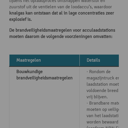
tijdens het oplaadproces ontsnappen waterstof en
zuurstof uit de ventielen van de loodaccu’s, waardoor
knalgas
kan ontstaan dat al in lage concentraties zeer
explosief is.
De brandveiligheidsmaatregelen voor acculaadstations
moeten daarom de volgende voorzieningen omvatten:
Maatregelen
Details
Bouwkundige
· Rondom de
brandveiligheidsmaatregelen
magazijntruck en het
laadstation moet een
voldoende breed gan
vrij blijven.
· Brandbare material
moeten op veilige af
van het laadstation
worden bewaard