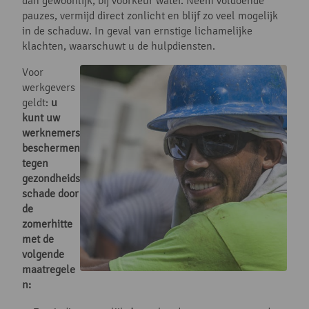
dan gewoonlijk, bij voorkeur water. Neem voldoende
pauzes, vermijd direct zonlicht en blijf zo veel mogelijk
in de schaduw. In geval van ernstige lichamelijke
klachten, waarschuwt u de hulpdiensten.
Voor
werkgevers
geldt:
u
kunt uw
werknemers
beschermen
tegen
gezondheids
schade door
de
zomerhitte
met de
volgende
maatregele
n: