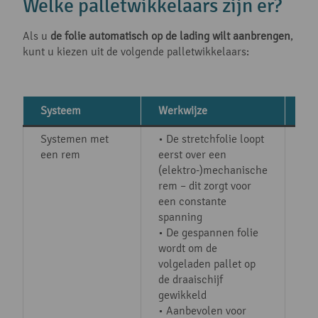
Welke palletwikkelaars zijn er?
Als u
de folie automatisch op de lading wilt aanbrengen
,
kunt u kiezen uit de volgende palletwikkelaars:
Systeem
Werkwijze
Vo
Systemen met
• De stretchfolie loopt
• 
een rem
eerst over een
tec
(elektro-)mechanische
ele
rem – dit zorgt voor
no
een constante
• 
spanning
mog
• De gespannen folie
50
wordt om de
• V
volgeladen pallet op
aa
de draaischijf
• R
gewikkeld
on
• Aanbevolen voor
• I