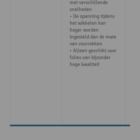
met verschillende
con
snelheden
• H
• De spanning tijdens
voo
het wikkelen kan
ins
hoger worden
het
ingesteld dan de mate
wo
van voorrekken
he
• Alleen geschikt voor
• 
folies van bijzonder
ver
hoge kwaliteit
fol
• O
lad
doo
her
• I
gr
en
go