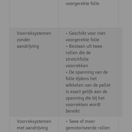
voorgerekte folie
ee
to
en 
vo
Voorreksystemen
• Geschikt voor niet-
• 
zonder
voorgerekte folie
mog
aandrijving
• Bestaan uit twee
10
rollen die de
• C
stretchfolie
• B
voorrekken
dan
• De spanning van de
sy
folie tijdens het
ee
wikkelen van de pallet
is exact gelijk aan de
spanning die bij het
voorrekken wordt
bereikt
Voorreksystemen
• Twee of meer
• 
met aandrijving
gemotoriseerde rollen
eff