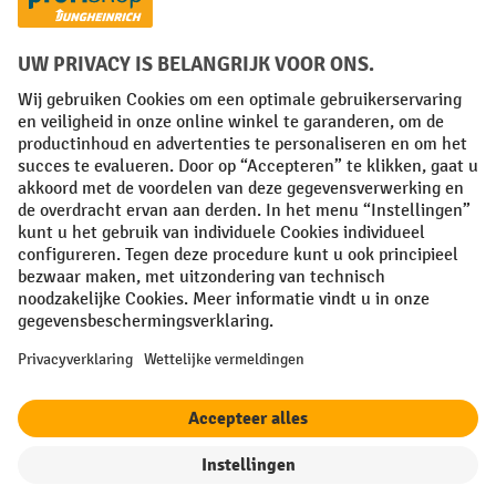
Talen
FR
NL
Algemene verkoopvoorwaarden
Copyright
Privacyverklaring
Privacy-instellingen
All prices excl. VAT plus
shipping costs
and possible delivery charges,
if not stated otherwise.
¹ De korting is geldig tot en met de vermelde datum. Combinatie met
andere aanbiedingen en lopende acties is niet mogelijk. | ² De korting
wordt éénmalig toegekend bij de eerste inschrijving voor de
nieuwsbrief. De kortingscode is 10 dagen geldig en kan gebruikt
worden bij een online aankoop met een minimum netto bestelwaarde
van 250,00 €. De korting varieert per productcategorie en bedraagt
maximaal 10 %. Elektrische transpalletten, elektrische stapelaars,
filter
Sorteren op
elektrische heftrucks en gereedschap zijn uitgesloten van deze actie.