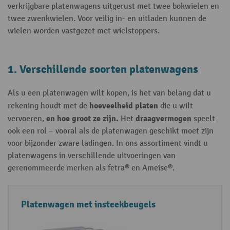
verkrijgbare platenwagens uitgerust met twee bokwielen en
twee zwenkwielen. Voor veilig in- en uitladen kunnen de
wielen worden vastgezet met wielstoppers.
1. Verschillende soorten platenwagens
Als u een platenwagen wilt kopen, is het van belang dat u
hoeveelheid platen
rekening houdt met de
die u wilt
en hoe groot ze zijn.
draagvermogen
vervoeren,
Het
speelt
ook een rol – vooral als de platenwagen geschikt moet zijn
voor bijzonder zware ladingen. In ons assortiment vindt u
platenwagens in verschillende uitvoeringen van
gerenommeerde merken als fetra® en Ameise®.
T
E
T
Platenwagen met insteekbeugels
y
i
o