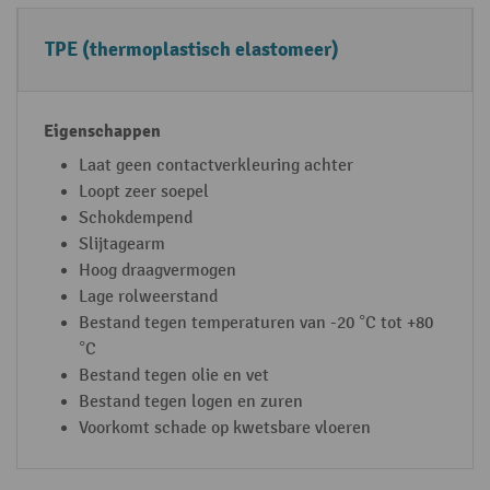
W
E
TPE (thermoplastisch elastomeer)
ie
i
le
g
n
e
n
Laat geen contactverkleuring achter
Loopt zeer soepel
s
Schokdempend
c
Slijtagearm
h
Hoog draagvermogen
a
Lage rolweerstand
p
Bestand tegen temperaturen van -20 °C tot +80
p
°C
e
Bestand tegen olie en vet
n
Bestand tegen logen en zuren
Voorkomt schade op kwetsbare vloeren