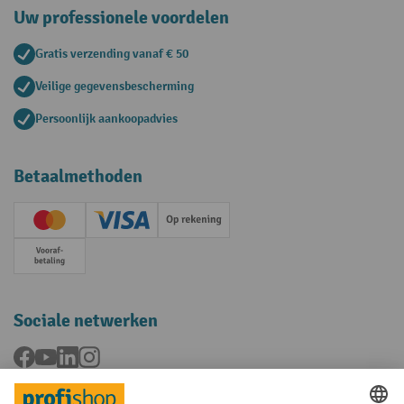
Uw professionele voordelen
Gratis verzending vanaf € 50
Veilige gegevensbescherming
Persoonlijk aankoopadvies
Betaalmethoden
Creditcard (Master)
Creditcard (Visa)
Op rekening
Vooruitbetaling
Sociale netwerken
Facebook
YouTube
LinkedIn
Instagram