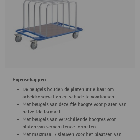
p
g
e
e
e
p
p
n
a
l
s
s
a
c
s
t
h
i
e
a
n
n
p
g
w
p
a
e
g
n
De beugels houden de platen uit elkaar om
e
arbeidsongevallen en schade te voorkomen
n
Met beugels van dezelfde hoogte voor platen van
hetzelfde formaat
Met beugels van verschillende hoogtes voor
platen van verschillende formaten
Met maximaal 7 sleuven voor het plaatsen van