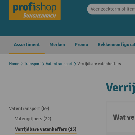
search
Skip to main navigation
Assortiment
Merken
Promo
Rekkenconfigura
Home
Transport
Vatentransport
Verrijdbare vatenheffers
Verri
Vatentransport (69)
Wat ve
Vatengrijpers (22)
Verrijdbare vatenheffers (15)