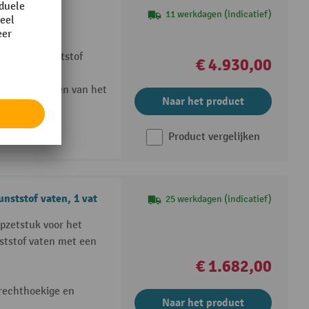
11 werkdagen (indicatief)
talen en kunststof
€ 4.930,00
rig neerzetten van het
Naar het product
Product vergelijken
nststof vaten, 1 vat
25 werkdagen (indicatief)
pzetstuk voor het
nststof vaten met een
€ 1.682,00
 rechthoekige en
Naar het product