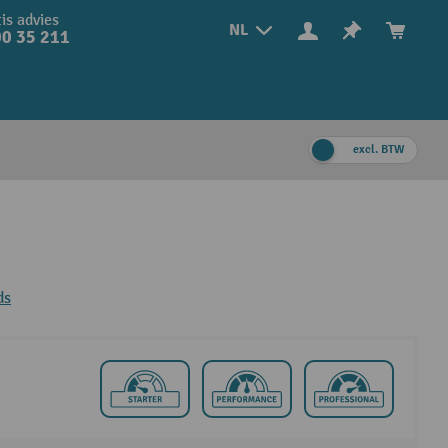
is advies
NL
0 35 211
excl. BTW
ds