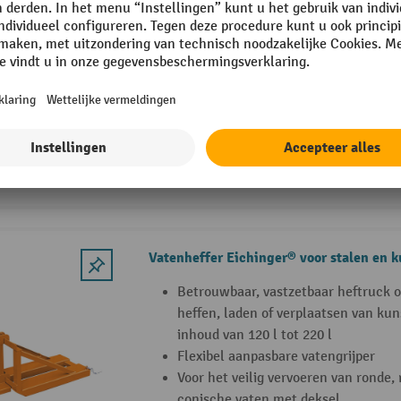
Vatenheffer Secu Ex met vatenklem
Geschikt voor de Ex-omgeving
Veilig heffen en transporteren van s
vaten van 200/220 liter
Krachtbesparend heffen en nauwkeu
vat
5 Varianten
Vatenheffer Eichinger® voor stalen en ku
Betrouwbaar, vastzetbaar heftruck o
heffen, laden of verplaatsen van ku
inhoud van 120 l tot 220 l
Flexibel aanpasbare vatengrijper
Voor het veilig vervoeren van ronde,
conische vaten met deksel