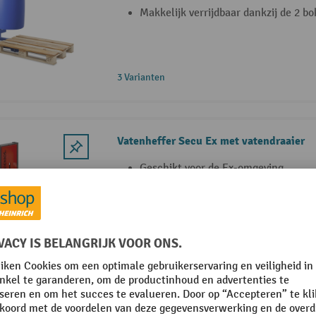
Makkelijk verrijdbaar dankzij de 2 b
3 Varianten
Vatenheffer Secu Ex met vatendraaier
Geschikt voor de Ex-omgeving
Veilig heffen, transporteren en draa
Krachtbesparend heffen en nauwkeu
vat
4 Varianten