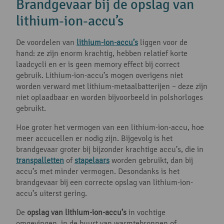
Brandgevaar bij de opslag van
lithium-ion-accu’s
De voordelen van
lithium-ion-accu’s
liggen voor de
hand: ze zijn enorm krachtig, hebben relatief korte
laadcycli en er is geen memory effect bij correct
gebruik. Lithium-ion-accu’s mogen overigens niet
worden verward met lithium-metaalbatterijen – deze zijn
niet oplaadbaar en worden bijvoorbeeld in polshorloges
gebruikt.
Hoe groter het vermogen van een lithium-ion-accu, hoe
meer accucellen er nodig zijn. Bijgevolg is het
brandgevaar groter bij bijzonder krachtige accu’s, die in
transpalletten
of
stapelaars
worden gebruikt, dan bij
accu’s met minder vermogen. Desondanks is het
brandgevaar bij een correcte opslag van lithium-ion-
accu’s uiterst gering.
De
opslag van lithium-ion-accu’s
in vochtige
omgevingen, in de buurt van warmtebronnen of