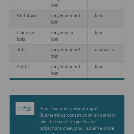
bon
Cellulose
moyennement
bon
5 
bon
Laine de
moyenne à
bon
au
bois
bon
in
Jute
moyennement
mauvaise
16
bon
Paille
moyennement
bon
10
bon
Pour l’isolation périmétrique
(éléments de construction en contact
avec la terre et exposés aux
projections d’eau pour isoler le socle