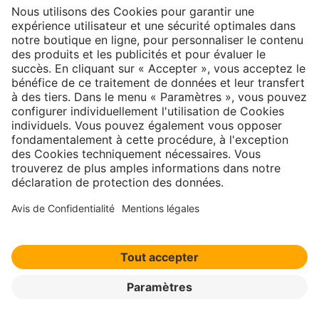
Le pop-corn, un isolant durable
Le
pop-corn en tant qu’isolant écologique
est aussi
innovant que le
béton recyclé
ou une
maison fabriquée
par une imprimante 3D
. Des chercheurs de la faculté
des sciences forestières et d’écologie forestière de
l’université de Göttingen ont mis au point des panneaux
isolants à base de pop-corn. Les panneaux isolants se
distinguent par
d’excellentes propriétés d’isolation
thermique
. Ils conviennent notamment à l’isolation des
façades, mais aussi à d’autres domaines d’application. Le
matériau est environ deux fois plus léger que les
panneaux de particules traditionnels tout en présentant
des propriétés mécaniques similaires. Il est hydrofuge et
a une durée de vie particulièrement longue.