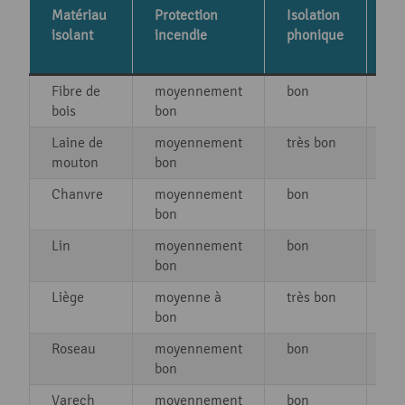
Matériau
Protection
Isolation
ap
isolant
incendie
phonique
: 
m
Fibre de
moyennement
bon
12
bois
bon
Laine de
moyennement
très bon
25
mouton
bon
Chanvre
moyennement
bon
10
bon
Lin
moyennement
bon
15
bon
Liège
moyenne à
très bon
30
bon
Roseau
moyennement
bon
7 
bon
Varech
moyennement
bon
27