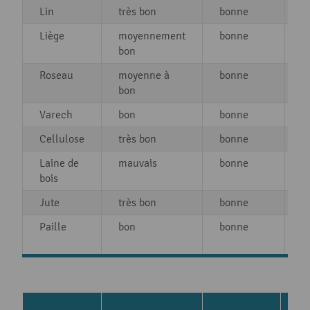
Lin
très bon
bonne
b
Liège
moyennement
bonne
b
bon
Roseau
moyenne à
bonne
t
bon
Varech
bon
bonne
t
Cellulose
très bon
bonne
b
Laine de
mauvais
bonne
m
bois
b
Jute
très bon
bonne
b
Paille
bon
bonne
m
b
Co