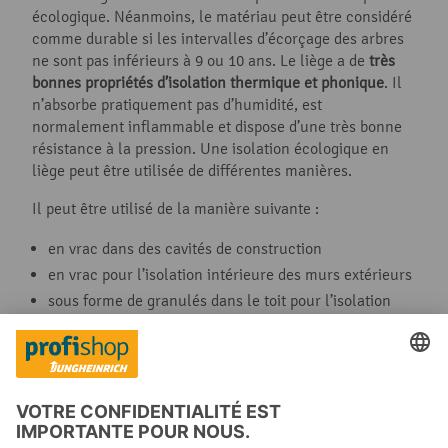
écologique. Néanmoins, le matériau peut être considéré
comme durable si les intervalles d’écorçage des arbres
ne sont pas inférieurs à 9 ou 10 ans. Le liège a de
très
bonnes propriétés d’isolation thermique et phonique
. Il
n’absorbe pratiquement pas d’humidité, est
normalement inflammable et dispose d’une très bonne
résistance à la pression. Une isolation écologique en
liège peut être utilisée de différentes manières.
Il peut être utilisé de la manière suivante :
en vrac dans des cavités de construction
en vrac pour l’isolation intérieure des murs extérieurs
sous forme de granulés dans le toit pour l’isolation
entre les chevrons
sous forme de panneaux crépis dans les murs
comme combinaison de matériaux avec de l’argile,
spécialement pour la rénovation de bâtiments
historiques