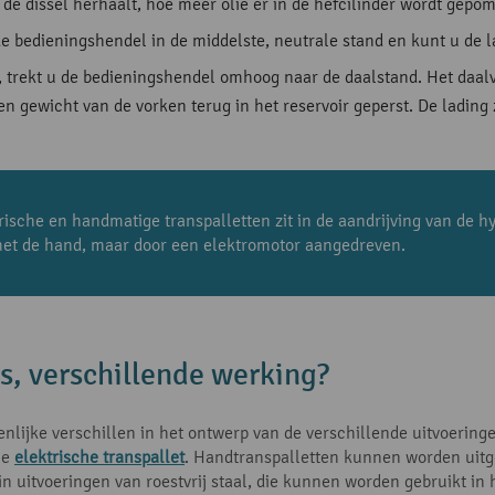
e dissel herhaalt, hoe meer olie er in de hefcilinder wordt gepo
de bedieningshendel in de middelste, neutrale stand en kunt u de 
trekt u de bedieningshendel omhoog naar de daalstand. Het daalve
gen gewicht van de vorken terug in het reservoir geperst. De ladi
rische en handmatige transpalletten zit in de aandrijving van de h
 met de hand, maar door een elektromotor aangedreven.
, verschillende werking?
zienlijke verschillen in het ontwerp van de verschillende uitvoeri
he
elektrische transpallet
. Handtranspalletten kunnen worden uitge
 uitvoeringen van roestvrij staal, die kunnen worden gebruikt in