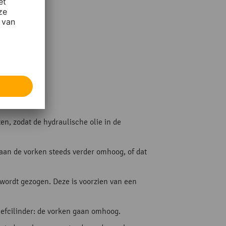
en, zodat de hydraulische olie in de
gaan de vorken steeds verder omhoog, of dat
 wordt gezogen. Deze is voorzien van een
hefcilinder: de vorken gaan omhoog.