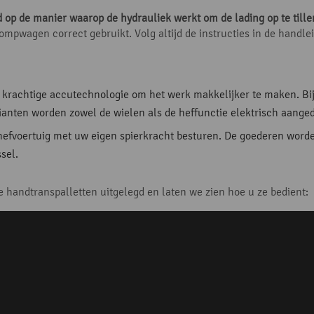
 op de manier waarop de hydrauliek werkt om de lading op te tille
ompwagen correct gebruikt. Volg altijd de instructies in de handlei
an krachtige accutechnologie om het werk makkelijker te maken. B
arianten worden zowel de wielen als de heffunctie elektrisch aange
hefvoertuig met uw eigen spierkracht besturen. De goederen word
sel.
e handtranspalletten uitgelegd en laten we zien hoe u ze bedient: