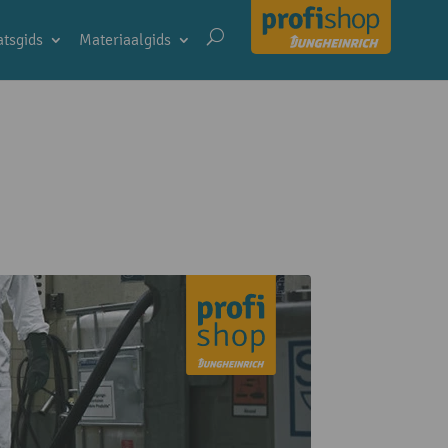
tsgids
Materiaalgids