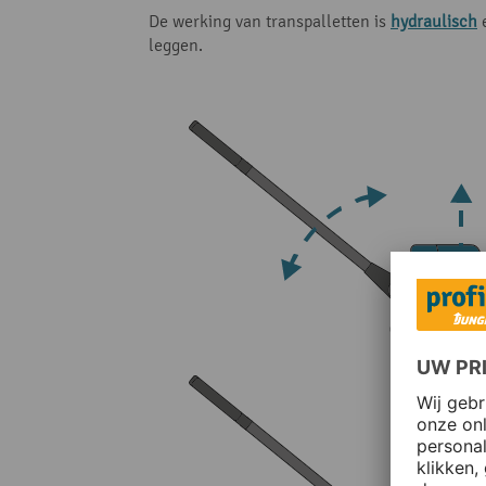
De werking van transpalletten is
hydraulisch
leggen.