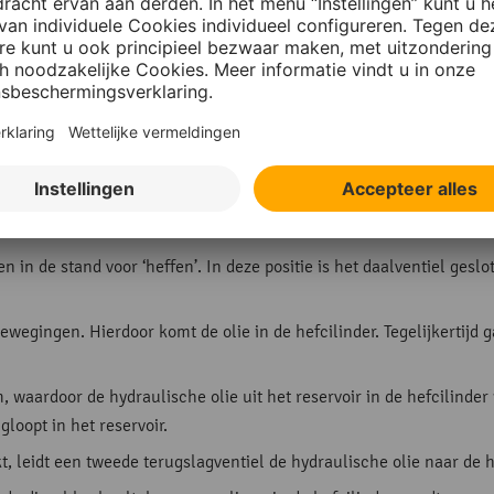
n de stand voor ‘heffen’. In deze positie is het daalventiel geslot
egingen. Hierdoor komt de olie in de hefcilinder. Tegelijkertijd 
waardoor de hydraulische olie uit het reservoir in de hefcilinder
gloopt in het reservoir.
t, leidt een tweede terugslagventiel de hydraulische olie naar de 