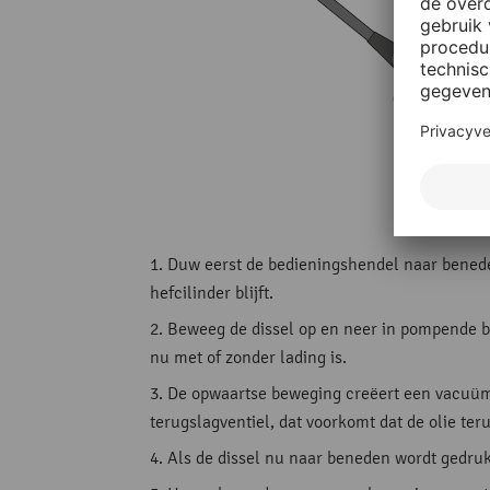
Duw eerst de bedieningshendel naar beneden i
hefcilinder blijft.
Beweeg de dissel op en neer in pompende bew
nu met of zonder lading is.
De opwaartse beweging creëert een vacuüm, 
terugslagventiel, dat voorkomt dat de olie teru
Als de dissel nu naar beneden wordt gedruk