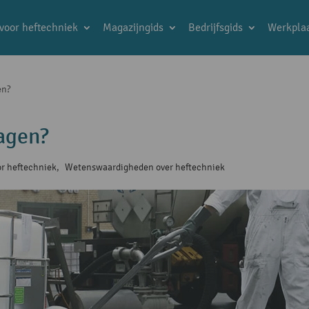
 voor heftechniek
Magazijngids
Bedrijfsgids
Werkplaa
en?
agen?
or heftechniek
,
Wetenswaardigheden over heftechniek