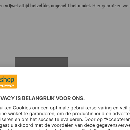
en
vrijwel altijd hetzelfde, ongeacht het model.
Hier gebruiken we 