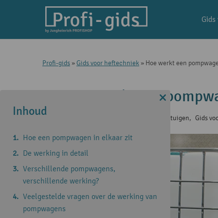
Gids
Profi-gids
»
Gids voor heftechniek
»
Hoe werkt een pompwag
Hoe werkt een pompw
Inhoud
20 jun 2024
|
Bediening van hefvoertuigen
,
Gids vo
Hoe een pompwagen in elkaar zit
De werking in detail
Verschillende pompwagens,
verschillende werking?
Veelgestelde vragen over de werking van
pompwagens