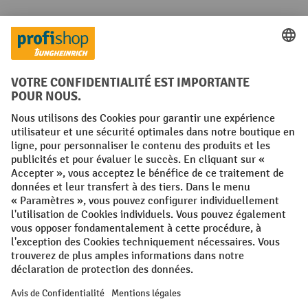
Langues
FR
NL
Conditions générales
Mentions légales
Protection des Données
Politique de cookies
All prices excl. VAT plus
shipping costs
and possible delivery charges,
if not stated otherwise.
¹ La remise est valable jusqu'à épuisement des stocks. La remise ne
s'applique pas aux prix spéciaux. Il n'est pas possible de le combiner
avec d'autres réductions en pourcentage ou bons de réduction. | ² La
réduction sera accordée une seule fois lors de la première inscription
à la newsletter. Le code de réduction est valable pendant 10 jours et
peut être utilisé pour un achat en ligne d'une valeur de commande
nette minimale de 250,00 €. La réduction varie selon la catégorie de