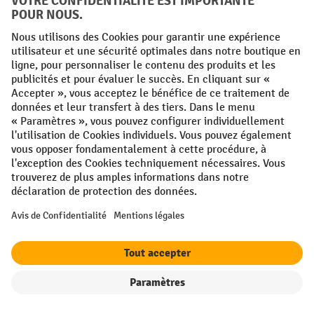
galvanisées
. De plus, il existe différentes tailles de pinces de
levage chez Jungheinrich PROFISHOP – certaines peuvent
déplacer plusieurs fûts en même temps
. Les
caractéristiques de ces équipements garantissent une
sécurité pendant la manipulation :
système antidérapant
pour éviter les glissements
grande force de serrage
pour une préhension renforcée
butée en caoutchouc
modèles avec une
pour ne rien
endommager
Les traverses pour fûts disponibles chez Jungheinrich
PROFISHOP vous seront très utiles pour le transport et le
chargement. En effet, elles s’accrochent aux fûts en position
verticale. Les modèles sont disponibles en différents
matériaux, et leur grande capacité de charge garantit la
sureté de la marchandise et des locaux.
Filtre
Triage