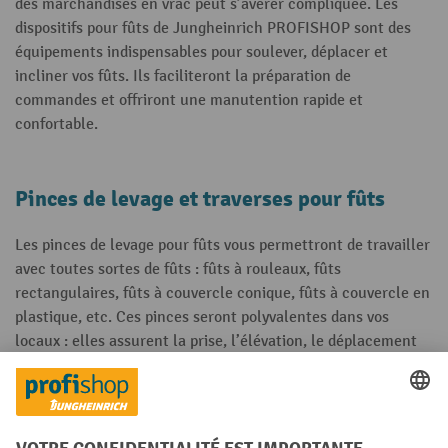
des marchandises en vrac peut s’avérer compliquée. Les
dispositifs pour fûts de Jungheinrich PROFISHOP sont des
équipements indispensables pour soulever, déplacer et
incliner vos fûts. Ils faciliteront la préparation de
commandes et offriront une manutention rapide et
confortable.
Pinces de levage et traverses pour fûts
Les pinces de levage pour fûts vous permettront de travailler
avec toutes sortes de fûts : fûts à rouleaux, fûts
rectangulaires, fûts à couvercle conique, fûts à couvercle en
plastique, etc. Ces pinces seront polyvalentes dans vos
locaux : elles assurent la prise, l’élévation, le déplacement
rayonnages
et la dépose de fûts en
ou dans les conteneurs.
La butée de ces pinces pour chariot élévateur permet aux
engins de s’adapter aux différents types de fûts. Selon vos
pinces peintes ou
besoins, vous pouvez opter pour des