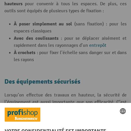
hauteurs
pour convenir à tous les espaces. De plus, ces
outils sont équipés de plusieurs types de fixation :
À poser simplement au sol
(sans fixation) : pour les
espaces classiques
Avec des coulissants
: pour se déplacer aisément et
rapidement dans les rayonnages d’un
entrepôt
À crochets
: pour fixer l’échelle sans danger sur et dans
les rayons
Des équipements sécurisés
Lorsqu’on effectue des travaux en hauteur, la sécurité de
l’équipement est aussi importante que son efficacité. C’est
pourquoi les échelles et escabeaux professionnels de
sécurité
sans
Jungheinrich PROFISHOP garantissent une
faille
et ce, grâce à plusieurs attributs :