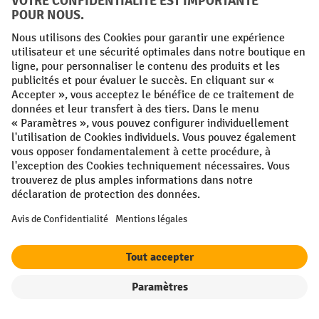
Des marches larges avec une cannelure antidérapante
Des capuchons de pieds en plastique
Un dispositif anti-écartement
Des arceaux de sécurité ergonomiques
Grâce à ces caractéristiques, les échelles et escabeaux et
autres outils d’ascension garantissent une bonne stabilité au
sol et en l’air, et ce sur toute surface et sous toutes
conditions, même les plus exigeantes.
Du matériel pratique et simple d’utilisation
Les équipements de Jungheinrich PROFISHOP ne sont pas
seulement sécurisés, ils sont aussi pratiques et confortables.
Pour les escabeaux pliants et les échelles télescopiques, par
le stockage est aisé
exemple,
et peu encombrant. Certains
Filtre
Triage
modèles sont aussi fournis avec des roulettes : on peut donc