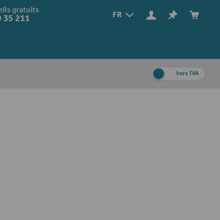
ils gratuits
FR
 35 211
hors TVA