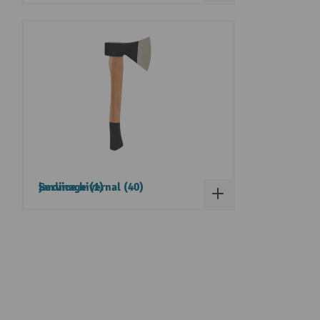
jardinage (1)
Service hivernal (40)