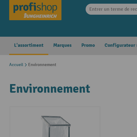
search
Skip to main navigation
L'assortiment
Marques
Promo
Configurateur
Accueil
Environnement
Environnement