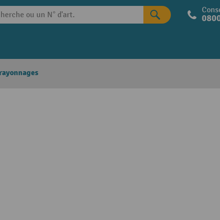
Conse
0800
 rayonnages