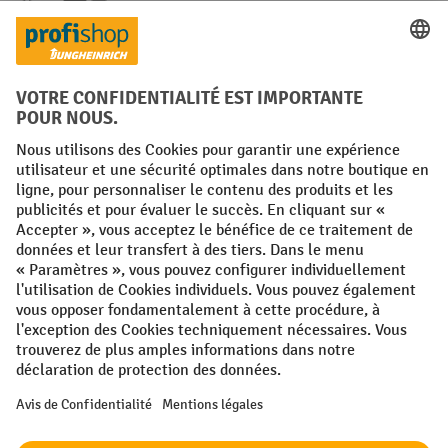
Langues
FR
NL
Conditions générales
Mentions légales
Protection des Données
Politique de cookies
All prices excl. VAT plus
shipping costs
and possible delivery charges,
if not stated otherwise.
¹ La remise est valable jusqu'à épuisement des stocks. La remise ne
s'applique pas aux prix spéciaux. Il n'est pas possible de le combiner
avec d'autres réductions en pourcentage ou bons de réduction. | ² La
réduction sera accordée une seule fois lors de la première inscription
à la newsletter. Le code de réduction est valable pendant 10 jours et
peut être utilisé pour un achat en ligne d'une valeur de commande