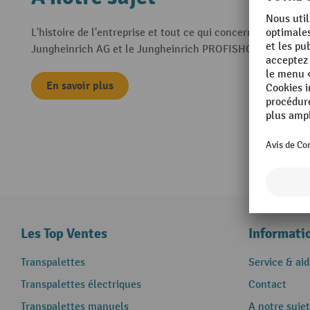
L'histoire de l'entreprise et tout ce qui concerne
Jungheinrich AG et le Jungheinrich PROFISHOP.
En savoir plus
Les Top Ventes
Informati
Transpalettes
Service & aid
Transpalettes électriques
Contact
Transpalettes manuels
A notre sujet