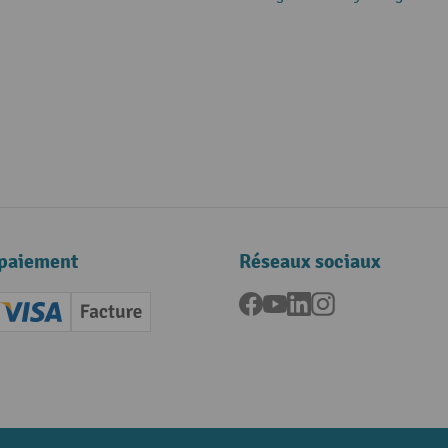
paiement
Réseaux sociaux
Facebook
YouTube
LinkedIn
Instagram
ard (Master)
Creditcard (Visa)
Facture
nt anticipé