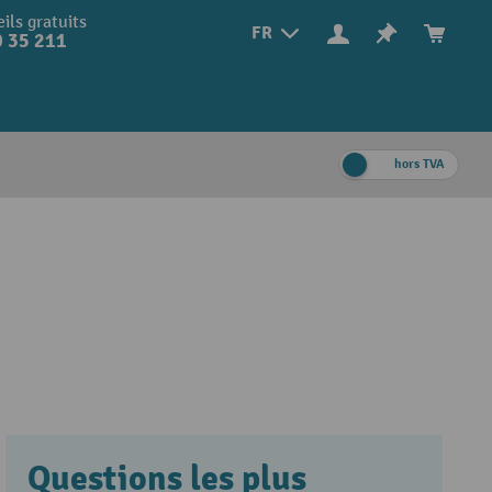
ils gratuits
FR
 35 211
hors TVA
Questions les plus