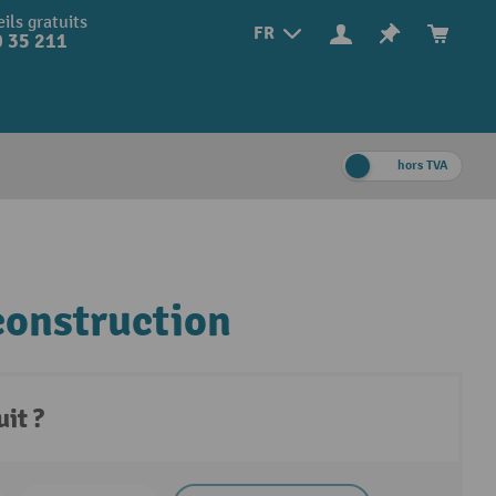
ils gratuits
FR
 35 211
hors TVA
construction
it ?