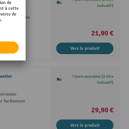
indicatif)
hantier
le par chevilles
antier
21,90 €
Vers le produit
antier
7 jours ouvrables (à titre
indicatif)
corrosion
er facilement
29,90 €
Vers le produit