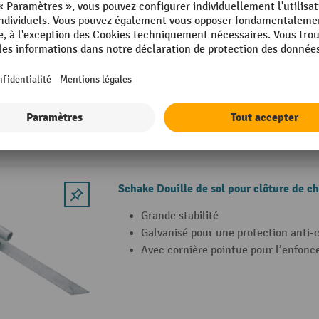
Connexion simple de 2 clôtures de c
Avec 4 trous pour une fixation durab
Pas besoin de pieds de clôture de ch
Schake Douille de sol pour clôture de ch
Grande stabilité
Galvanisé pour une protection anti-
Avec cornière pointue pour l’enfonc