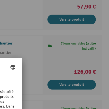
57,90 €
Vers le produit
chantier
7 jours ouvrables (à titre
indicatif)
hantier
antier
126,00 €
Vers le produit
hantier, fixe
7 jours ouvrables (à titre