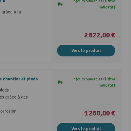
i »
7 jours ouvrables (à titre
indicatif)
 grâce à la
2 822,00 €
Vers le produit
e chantier et pieds
7 jours ouvrables (à titre
indicatif)
pieds
és grâce à des
corrosion
1 260,00 €
Vers le produit