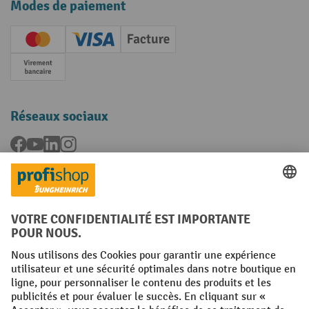
Modes de paiement
Creditcard (Master)
Creditcard (Visa)
Facture
Paiement anticipé
Réseaux sociaux
Facebook
YouTube
LinkedIn
Instagram
Langues
FR
NL
Conditions générales
Mentions légales