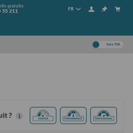
ils gratuits
FR
 35 211
hors TVA
it ?