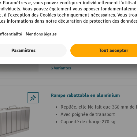
MOTTEZ Rampe d'accès pliable
Rampe pliante
Facile à utiliser
Peu encombrante
3 Variantes
Rampe rabattable en aluminium
Repliée, elle Ne fait que 360 mm de 
Avec poignée de transport
Capacité de charge 270 kg