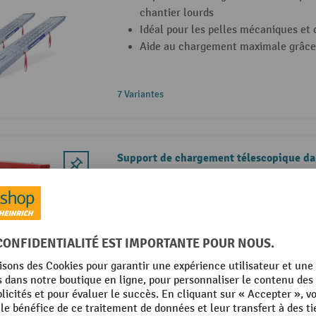
chantier lourds
Idéal pour les pelles mécaniques et
Aide au chargement maximale grâce a
7 Variantes
Support de chargement télescopique d
Protection supplémentaire lors des 
chargement et de déchargement
Convient pour l'intérieur et l'extérie
Construction en acier massive extra
plaque de fond (470 x 425 mm)
2 Variantes