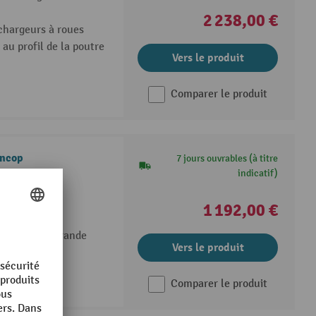
2 238,00 €
 chargeurs à roues
u profil de la poutre
Vers le produit
Comparer le produit
ancop
7 jours ouvrables (à titre
indicatif)
opérations de
1 192,00 €
ur
-large avec grande
Vers le produit
Comparer le produit