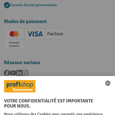
Conseils d'achat personnalisés
Modes de paiement
Creditcard (Master)
Creditcard (Visa)
Facture
Paiement anticipé
Réseaux sociaux
Facebook
YouTube
LinkedIn
Instagram
Langues
FR
NL